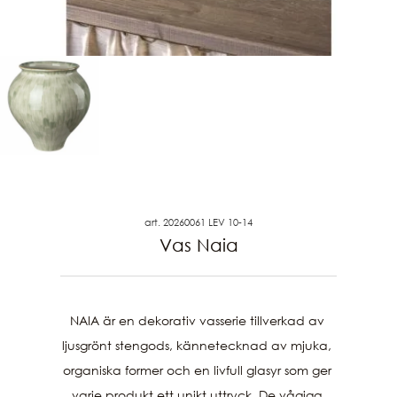
art. 20260061 LEV 10-14
Vas Naia
NAIA är en dekorativ vasserie tillverkad av 
ljusgrönt stengods, kännetecknad av mjuka, 
organiska former och en livfull glasyr som ger 
varje produkt ett unikt uttryck. De vågiga 