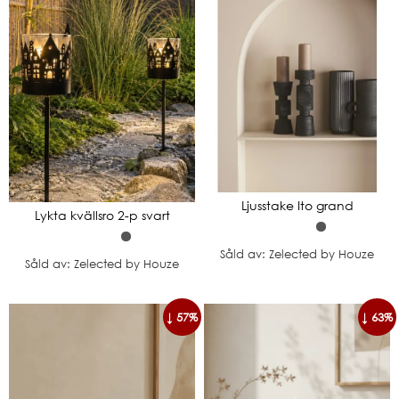
Ljusstake Ito grand
Lykta kvällsro 2-p svart
Såld av: Zelected by Houze
Såld av: Zelected by Houze
↓ 57%
↓ 63%