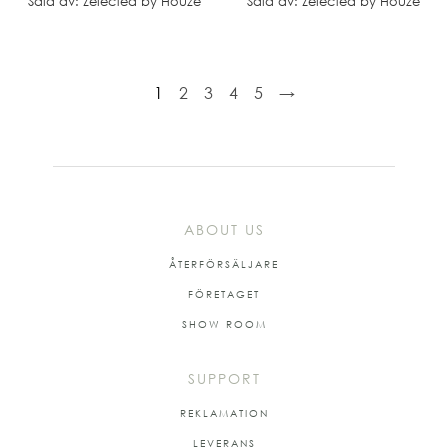
Såld av: Zelected by Houze
Såld av: Zelected by Houze
1
2
3
4
5
→
ABOUT US
ÅTERFÖRSÄLJARE
FÖRETAGET
SHOW ROOM
SUPPORT
REKLAMATION
LEVERANS