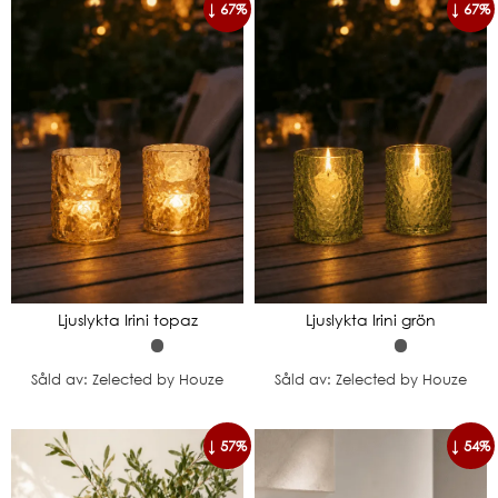
↓ 67%
↓ 67%
Ljuslykta Irini topaz
Ljuslykta Irini grön
Såld av: Zelected by Houze
Såld av: Zelected by Houze
↓ 57%
↓ 54%