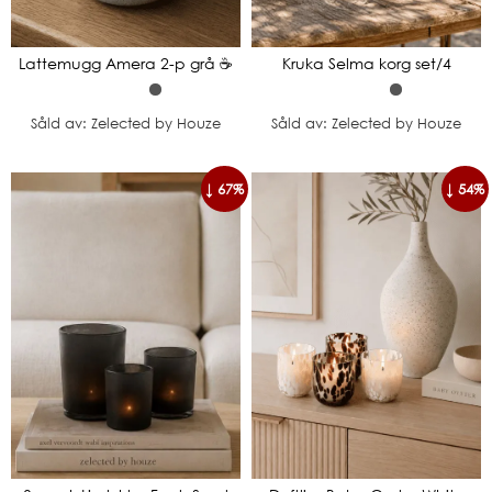
Lattemugg Amera 2-p grå ☕️
Kruka Selma korg set/4
Såld av: Zelected by Houze
Såld av: Zelected by Houze
↓ 67%
↓ 54%