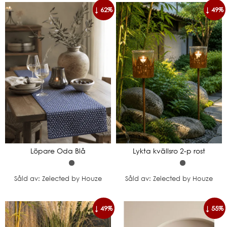
↓ 62%
↓ 49%
Löpare Oda Blå
Lykta kvällsro 2-p rost
Såld av: Zelected by Houze
Såld av: Zelected by Houze
↓ 49%
↓ 55%