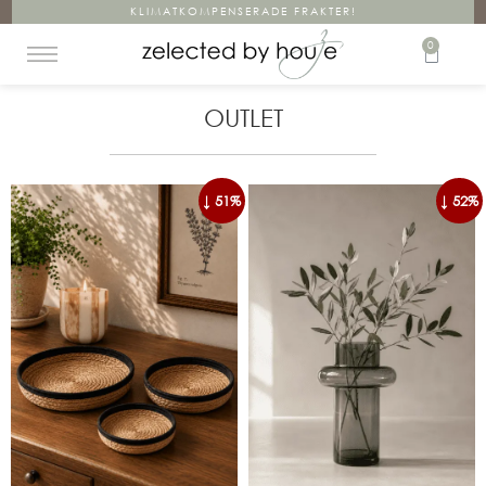
KLIMATKOMPENSERADE FRAKTER!
0
OUTLET
↓ 51%
↓ 52%