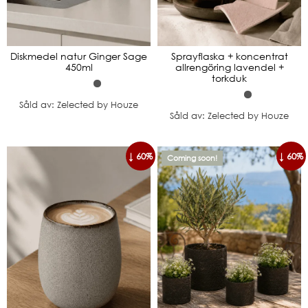
Diskmedel natur Ginger Sage
Sprayflaska + koncentrat
450ml
allrengöring lavendel +
torkduk
Såld av: Zelected by Houze
Såld av: Zelected by Houze
↓ 60%
↓ 60%
Coming soon!