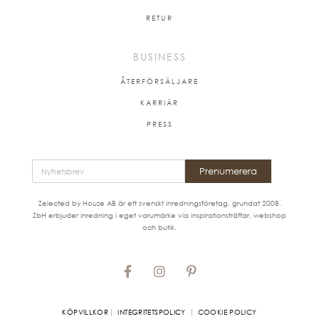
RETUR
BUSINESS
ÅTERFÖRSÄLJARE
KARRIÄR
PRESS
Prenumerera
Zelected by Houze AB är ett svenskt inredningsföretag, grundat 2008.
ZbH erbjuder inredning i eget varumärke via inspirationsträffar, webshop
och butik.
|
|
KÖPVILLKOR
INTEGRITETSPOLICY
COOKIE POLICY