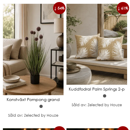
↓ 54%
↓ 61%
Kuddfodral Palm Springs 2-p
Konstväxt Pompong grand
Såld av: Zelected by Houze
Såld av: Zelected by Houze