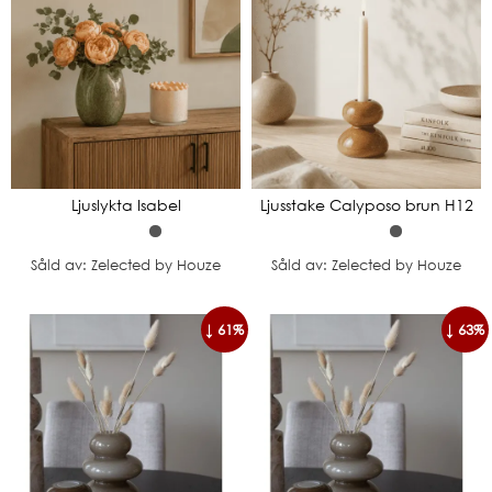
Ljuslykta Isabel
Ljusstake Calyposo brun H12
Såld av: Zelected by Houze
Såld av: Zelected by Houze
↓ 61%
↓ 63%