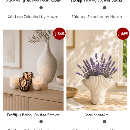
3-pack Ljuslyktor Frost, Svart
Doftljus Baby Oyster White
Såld av: Zelected by Houze
Såld av: Zelected by Houze
↓ 54%
↓ 55%
Doftljus Baby Oyster Brown
Vas Morello