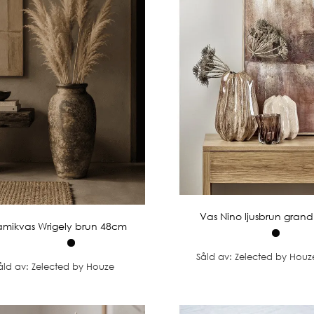
Vas Nino ljusbrun grand
amikvas Wrigely brun 48cm
Såld av: Zelected by Houz
åld av: Zelected by Houze