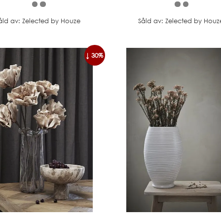
åld av: Zelected by Houze
Såld av: Zelected by Houz
↓ 30%