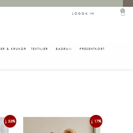
0
LOGGA IN
SER & KRUKOR
TEXTILIER
BADRUM
PRESENTKORT
0
↓ 53%
↓ 17%