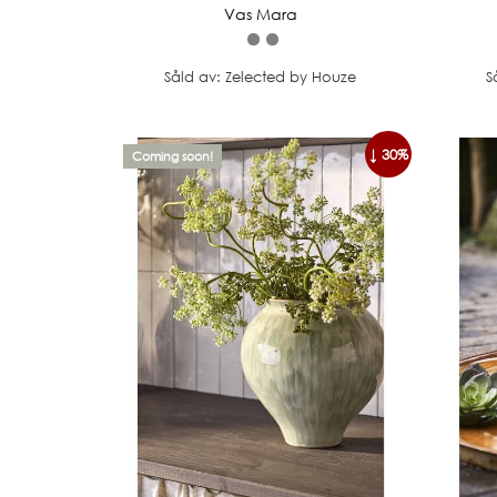
Vas Mara
Såld av: Zelected by Houze
S
↓ 30%
Coming soon!