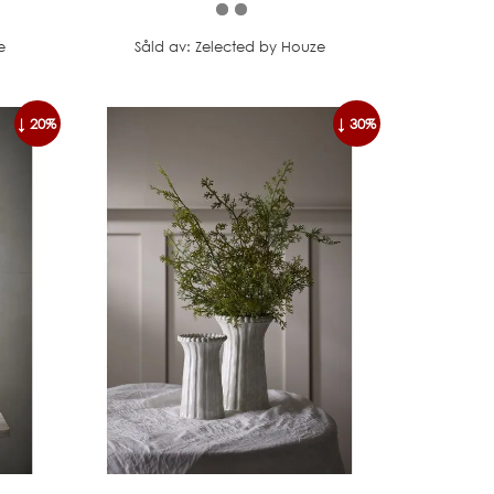
e
Såld av: Zelected by Houze
↓ 20%
↓ 30%