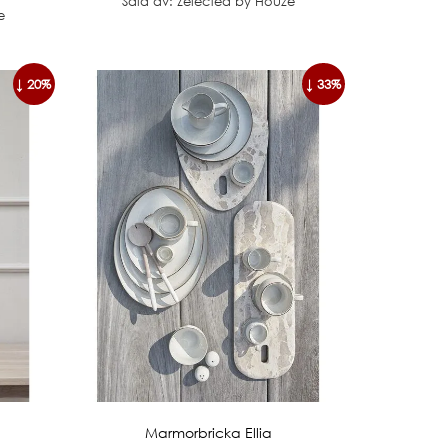
Såld av: Zelected by Houze
e
↓ 20%
↓ 33%
Marmorbricka Ellia