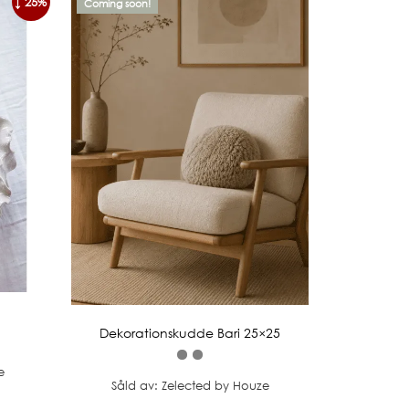
↓ 25%
Coming soon!
Dekorationskudde Bari 25×25
e
Såld av: Zelected by Houze