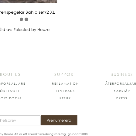
tenspegelar Bahia set/2 XL
åld av: Zelected by Houze
BOUT US
SUPPORT
BUSINESS
RFÖRSÄLJARE
REKLAMATION
ÅTERFÖRSÄLJA
FÖRETAGET
LEVERANS
KARRIÄR
HOW ROOM
RETUR
PRESS
Prenumerera
by Houze AB är ett svenskt inredningsföretag, grundat 2008.