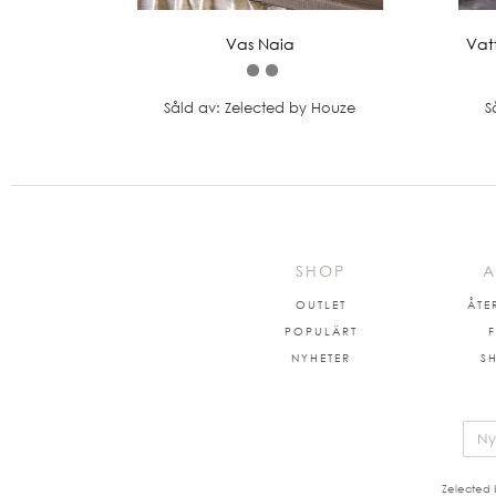
Vas Naia
Vat
Såld av: Zelected by Houze
S
SHOP
A
OUTLET
ÅTE
POPULÄRT
NYHETER
S
Zelected 