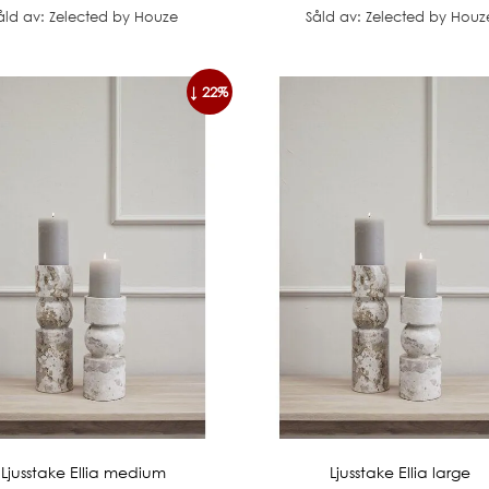
åld av: Zelected by Houze
Såld av: Zelected by Houz
↓ 22%
Ljusstake Ellia medium
Ljusstake Ellia large