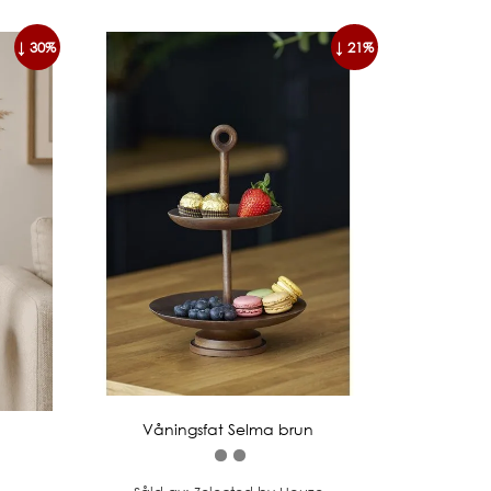
↓ 30%
↓ 21%
Våningsfat Selma brun