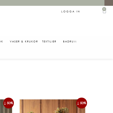
0
LOGGA IN
ÖK
VASER & KRUKOR
TEXTILIER
BADRUM
0
↓ 50%
↓ 50%