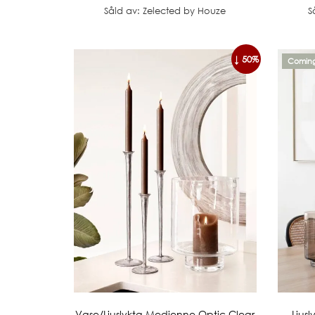
Såld av: Zelected by Houze
S
↓ 50%
Coming
Vase/Ljuslykta Medienne Optic Clear
Ljus