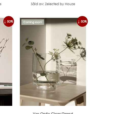
e
Såld av: Zelected by Houze
↓ 50%
↓ 50%
Coming soon!
Vas Optic Clear Grand