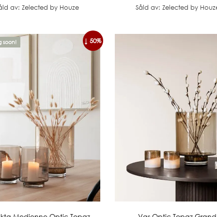
åld av: Zelected by Houze
Såld av: Zelected by Houz
↓ 50%
 soon!
lykta Medienne Optic Topaz
Vas Optic Topaz Grand