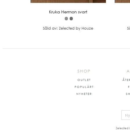
Kruka Hermon svart
Såld av: Zelected by Houze
S
SHOP
A
OUTLET
ÅTE
POPULÄRT
NYHETER
S
Zelected 