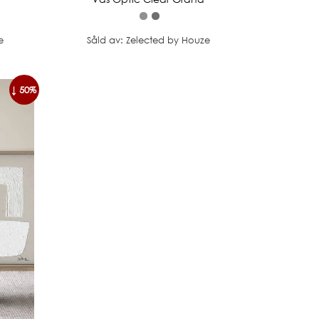
e
Såld av: Zelected by Houze
↓ 50%