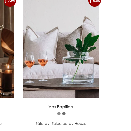
↓ 73%
↓ 50%
Vas Papillon
e
Såld av: Zelected by Houze