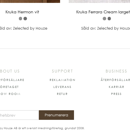
Kruka Hermon vit
Kruka Ferrara Cream large
åld av: Zelected by Houze
Såld av: Zelected by Houz
BOUT US
SUPPORT
BUSINESS
RFÖRSÄLJARE
REKLAMATION
ÅTERFÖRSÄLJA
FÖRETAGET
LEVERANS
KARRIÄR
HOW ROOM
RETUR
PRESS
Prenumerera
by Houze AB är ett svenskt inredningsföretag, grundat 2008.