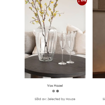
↓ 49%
Vas Hazel
Såld av: Zelected by Houze
S