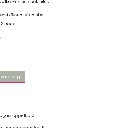
olika virus och bakterier.
handväskan, bilen eller
. 2-pack
ml
 i varukorg
agars öppetköp!
atkompenserad frakt!