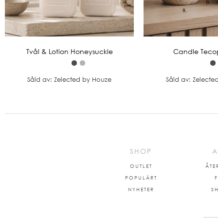
Tvål & Lotion Honeysuckle
Candle Teco
Såld av: Zelected by Houze
Såld av: Zelecte
SHOP
A
OUTLET
ÅTE
POPULÄRT
NYHETER
S