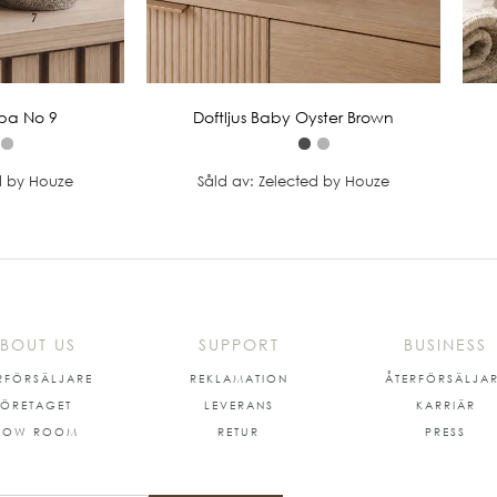
pa No 9
Doftljus Baby Oyster Brown
d by Houze
Såld av: Zelected by Houze
BOUT US
SUPPORT
BUSINESS
RFÖRSÄLJARE
REKLAMATION
ÅTERFÖRSÄLJA
FÖRETAGET
LEVERANS
KARRIÄR
HOW ROOM
RETUR
PRESS