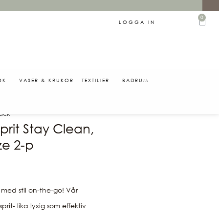
0
LOGGA IN
ÖK
VASER & KRUKOR
TEXTILIER
BADRUM
0
pack
rit Stay Clean,
ze 2-p
 med stil on-the-go! Vår
it- lika lyxig som effektiv