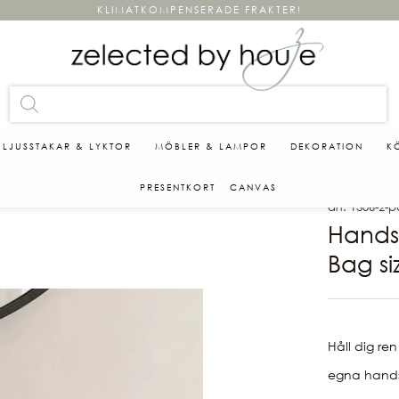
KLIMATKOMPENSERADE FRAKTER!
LJUSSTAKAR & LYKTOR
MÖBLER & LAMPOR
DEKORATION
K
PRESENTKORT
CANVAS
art. 1306-2-
Handsp
Bag si
Håll dig ren
egna handspr