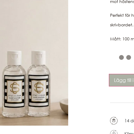
mot höstens 
Perfekt för 
skrivbordet
Mått: 100 
Lägg till
14 d
Klim