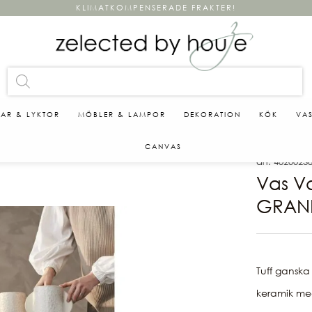
KLIMATKOMPENSERADE FRAKTER!
KAR & LYKTOR
MÖBLER & LAMPOR
DEKORATION
KÖK
VA
CANVAS
art. 4020023
Vas Va
GRAN
Tuff ganska
keramik me