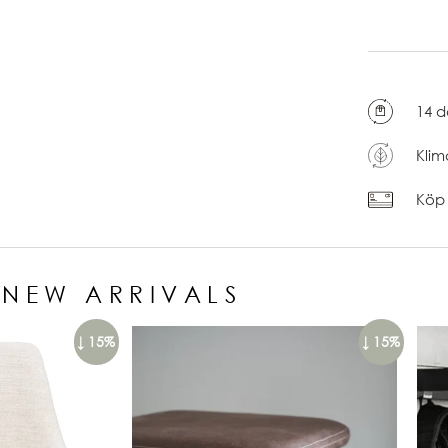
14 d
Klim
Köp 
NEW ARRIVALS
↓ 15%
↓ 15%