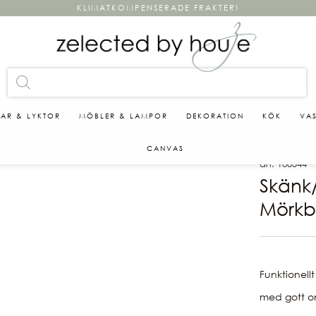
KLIMATKOMPENSERADE FRAKTER!
KAR & LYKTOR
MÖBLER & LAMPOR
DEKORATION
KÖK
VA
CANVAS
art. 108544
Skänk
Mörkb
Funktionellt
med gott om 