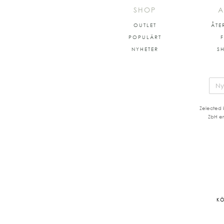
SHOP
A
OUTLET
ÅTE
POPULÄRT
NYHETER
S
Zelected 
ZbH er
KÖ