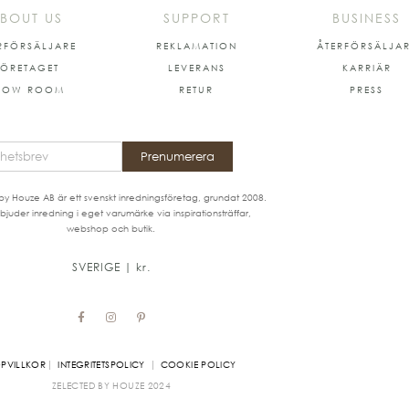
BOUT US
SUPPORT
BUSINESS
RFÖRSÄLJARE
REKLAMATION
ÅTERFÖRSÄLJA
FÖRETAGET
LEVERANS
KARRIÄR
HOW ROOM
RETUR
PRESS
Prenumerera
by Houze AB är ett svenskt inredningsföretag, grundat 2008.
bjuder inredning i eget varumärke via inspirationsträffar,
webshop och butik.
SVERIGE | kr.
|
|
PVILLKOR
INTEGRITETSPOLICY
COOKIE POLICY
ZELECTED BY HOUZE
2024