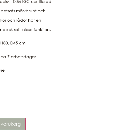
peisk 100% FSC-certifierad
 betsats mörkbrunt och
ckor och lådor har en
de sk soft-close funktion.
 H80, D45 cm.
d ca 7 arbetsdagar
me
 i varukorg