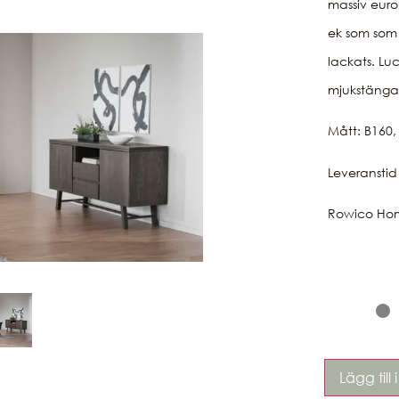
massiv euro
ek som som
lackats. Lu
mjukstängan
Mått: B160,
Leveransti
Rowico Ho
Lägg till