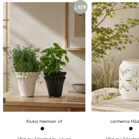
↓ 82%
Kruka Hermon vit
Lanterna Hil