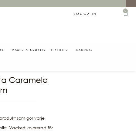
0
LOGGA IN
ÖK
VASER & KRUKOR
TEXTILIER
BADRUM
0
kta Caramela
um
produkt som gör varje
ikt. Vackert kolorerad för