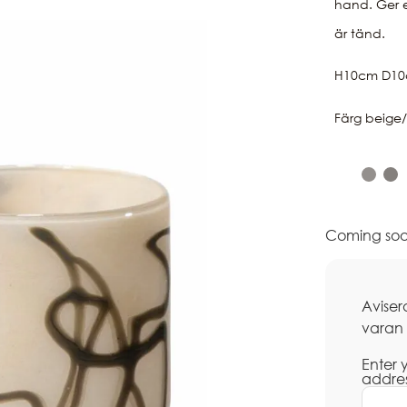
hand. Ger e
är tänd.
H10cm D1
Färg beige/
Coming soo
Aviser
varan
Enter 
addre