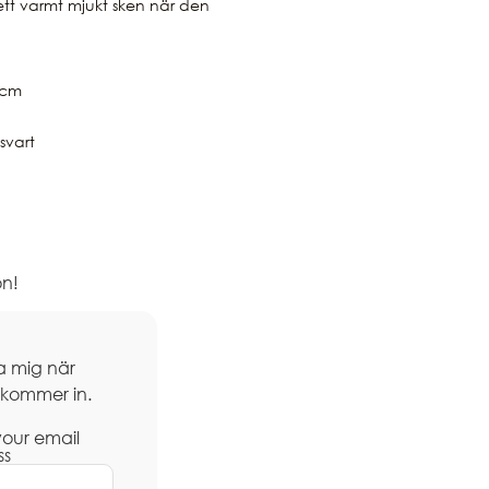
tt varmt mjukt sken när den
0cm
svart
n!
a mig när
 kommer in.
your email
ss