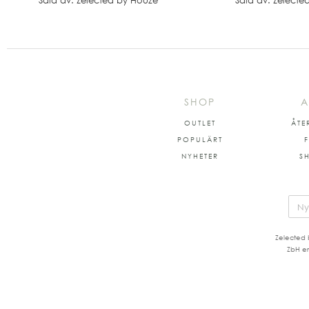
Såld av: Zelected by Houze
Såld av: Zelecte
SHOP
A
OUTLET
ÅTE
POPULÄRT
NYHETER
S
Zelected 
ZbH er