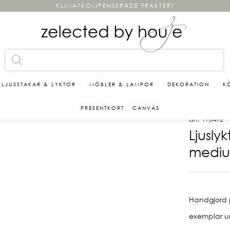
KLIMATKOMPENSERADE FRAKTER!
LJUSSTAKAR & LYKTOR
MÖBLER & LAMPOR
DEKORATION
K
PRESENTKORT
CANVAS
art. 170492
Ljusly
medi
Handgjord 
exemplar un