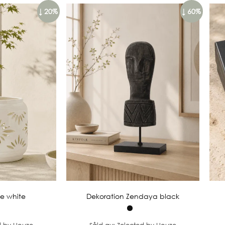
↓ 20%
↓ 60%
de white
Dekoration Zendaya black