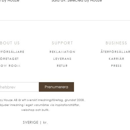
d by Houze
Såld av: Zelected by Houze
BOUT US
SUPPORT
BUSINESS
RFÖRSÄLJARE
REKLAMATION
ÅTERFÖRSÄLJA
FÖRETAGET
LEVERANS
KARRIÄR
HOW ROOM
RETUR
PRESS
Prenumerera
by Houze AB är ett svenskt inredningsföretag, grundat 2008.
bjuder inredning i eget varumärke via inspirationsträffar,
webshop och butik.
SVERIGE | kr.