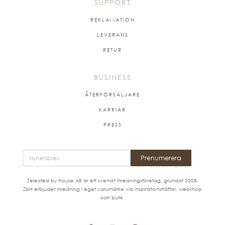
SUPPORT
REKLAMATION
LEVERANS
RETUR
BUSINESS
ÅTERFÖRSÄLJARE
KARRIÄR
PRESS
Prenumerera
Zelected by Houze AB är ett svenskt inredningsföretag, grundat 2008.
ZbH erbjuder inredning i eget varumärke via inspirationsträffar, webshop
och butik.