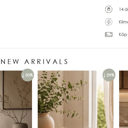
14 d
Klim
Köp 
NEW ARRIVALS
↓ 50%
↓ 59%