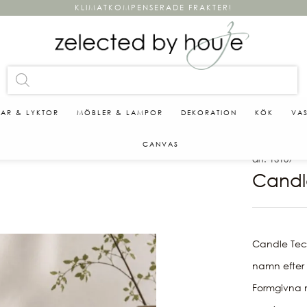
KLIMATKOMPENSERADE FRAKTER!
KAR & LYKTOR
MÖBLER & LAMPOR
DEKORATION
KÖK
VA
CANVAS
art. 13107
Candl
Candle Teco
namn efter ö
Formgivna 