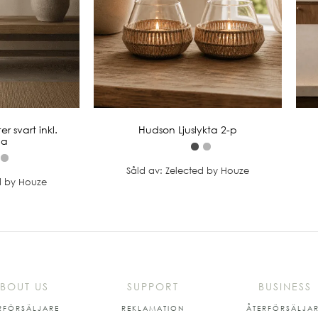
er svart inkl.
Hudson Ljuslykta 2-p
pa
Såld av: Zelected by Houze
d by Houze
BOUT US
SUPPORT
BUSINESS
RFÖRSÄLJARE
REKLAMATION
ÅTERFÖRSÄLJA