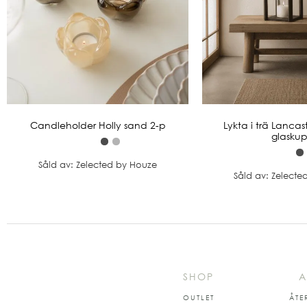
Candleholder Holly sand 2-p
Lykta i trä Lancast
glasku
Såld av: Zelected by Houze
Såld av: Zelecte
SHOP
A
OUTLET
ÅTE