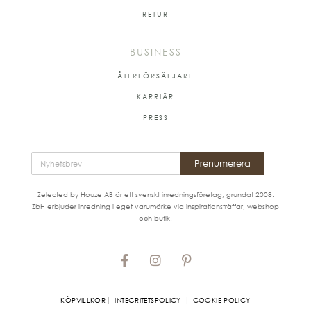
RETUR
BUSINESS
ÅTERFÖRSÄLJARE
KARRIÄR
PRESS
Prenumerera
Zelected by Houze AB är ett svenskt inredningsföretag, grundat 2008.
ZbH erbjuder inredning i eget varumärke via inspirationsträffar, webshop
och butik.
|
|
KÖPVILLKOR
INTEGRITETSPOLICY
COOKIE POLICY