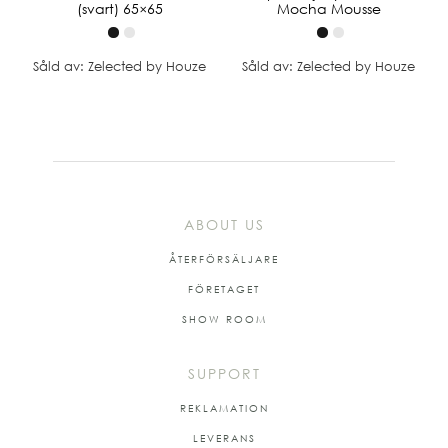
(svart) 65×65
Mocha Mousse
Såld av: Zelected by Houze
Såld av: Zelected by Houze
ABOUT US
ÅTERFÖRSÄLJARE
FÖRETAGET
SHOW ROOM
SUPPORT
REKLAMATION
LEVERANS