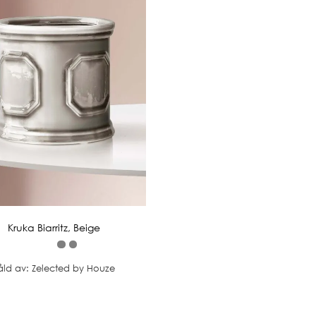
Kruka Biarritz, Beige
åld av: Zelected by Houze