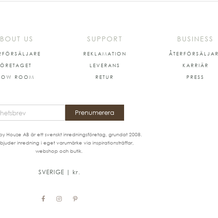
BOUT US
SUPPORT
BUSINESS
RFÖRSÄLJARE
REKLAMATION
ÅTERFÖRSÄLJA
FÖRETAGET
LEVERANS
KARRIÄR
HOW ROOM
RETUR
PRESS
Prenumerera
by Houze AB är ett svenskt inredningsföretag, grundat 2008.
bjuder inredning i eget varumärke via inspirationsträffar,
webshop och butik.
SVERIGE | kr.