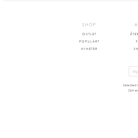
SHOP
A
OUTLET
ÅTE
POPULÄRT
NYHETER
S
Zelected 
ZbH er