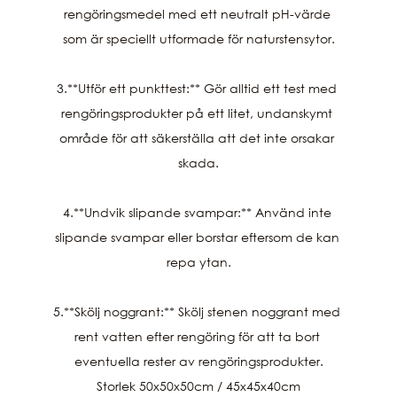
rengöringsmedel med ett neutralt pH-värde 
som är speciellt utformade för naturstensytor.

3.**Utför ett punkttest:** Gör alltid ett test med 
rengöringsprodukter på ett litet, undanskymt 
område för att säkerställa att det inte orsakar 
skada.

4.**Undvik slipande svampar:** Använd inte 
slipande svampar eller borstar eftersom de kan 
repa ytan.

5.**Skölj noggrant:** Skölj stenen noggrant med 
rent vatten efter rengöring för att ta bort 
eventuella rester av rengöringsprodukter.

Storlek 50x50x50cm / 45x45x40cm
