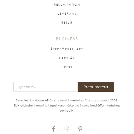
REKLAMATION
LEVERANS
RETUR
BUSINESS
ÅTERFÖRSÄLJARE
KARRIÄR
PRESS
Prenumerera
Zelected by Houze AB är ett svenskt inredningsföretag, grundat 2008.
ZbH erbjuder inredning i eget varumärke via inspirationsträffar, webshop
och butik.