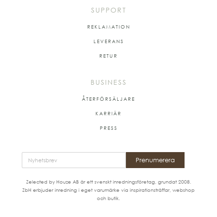
SUPPORT
REKLAMATION
LEVERANS
RETUR
BUSINESS
ÅTERFÖRSÄLJARE
KARRIÄR
PRESS
Prenumerera
Zelected by Houze AB är ett svenskt inredningsföretag, grundat 2008.
ZbH erbjuder inredning i eget varumärke via inspirationsträffar, webshop
och butik.