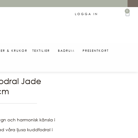
0
LOGGA IN
SER & KRUKOR
TEXTILIER
BADRUM
PRESENTKORT
0
odral Jade
cm
gn och harmonisk känsla i
 våra ljusa kuddfodral i