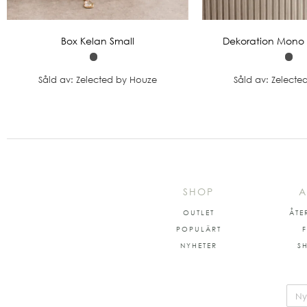
Box Kelan Small
Dekoration Mono 
Såld av: Zelected by Houze
Såld av: Zelecte
SHOP
A
OUTLET
ÅTE
POPULÄRT
NYHETER
S