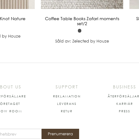
Knot Nature
Coffee Table Books Zafari moments
S
set/2
d by Houze
Såld av: Zelected by Houze
BOUT US
SUPPORT
BUSINESS
RFÖRSÄLJARE
REKLAMATION
ÅTERFÖRSÄLJA
FÖRETAGET
LEVERANS
KARRIÄR
HOW ROOM
RETUR
PRESS
Prenumerera