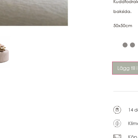
Kuddfodrale
baksida.
50x50cm
Lägg till
14 d
Klim
Köp 