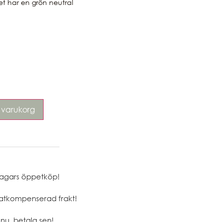
t har en grön neutral
 i varukorg
agars öppetköp!
atkompenserad frakt!
nu, betala sen!