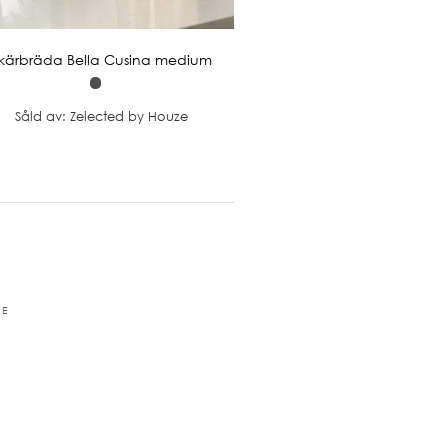
kärbräda Bella Cusina medium
Såld av: Zelected by Houze
RE