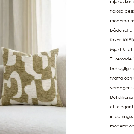
mjuka, kom
tidlösa des
moderna mö
både soffa
favoritfåtöl
Mjukt & lätt
Tillverkade
behaglig mo
tvätta och 
vardagens a
Det stilren
ett elegant 
inredningssti
modernt och