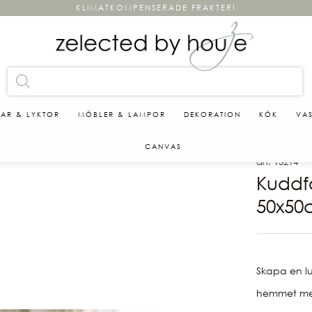
KLIMATKOMPENSERADE FRAKTER!
KAR & LYKTOR
MÖBLER & LAMPOR
DEKORATION
KÖK
VA
CANVAS
art. 13214
Kuddf
50x50
Skapa en lu
hemmet med