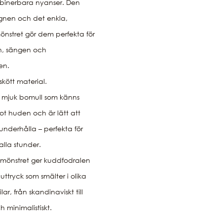
binerbara nyanser. Den
ignen och det enkla,
nstret gör dem perfekta för
n, sängen och
jen.
skött material.
 i mjuk bomull som känns
t huden och är lätt att
underhålla – perfekta för
lla stunder.
a mönstret ger kuddfodralen
uttryck som smälter i olika
lar, från skandinaviskt till
 minimalistiskt.