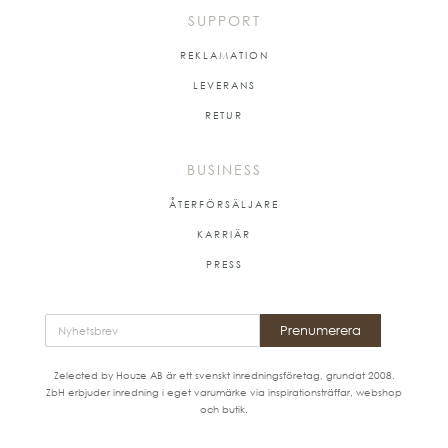
SUPPORT
REKLAMATION
LEVERANS
RETUR
BUSINESS
ÅTERFÖRSÄLJARE
KARRIÄR
PRESS
Prenumerera
Zelected by Houze AB är ett svenskt inredningsföretag, grundat 2008.
ZbH erbjuder inredning i eget varumärke via inspirationsträffar, webshop
och butik.