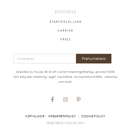
BUSINESS
ÅTERFÖRSÄLJARE
KARRIÄR
PRESS
Prenumerera
Zelected by Houze AB är ett svenskt inredningsföretag, grundat 2008.
ZbH erbjuder inredning i eget varumärke via inspirationsträffar, webshop
och butik.
|
|
KÖPVILLKOR
INTEGRITETSPOLICY
COOKIE POLICY
ZELECTED BY HOUZE
2024