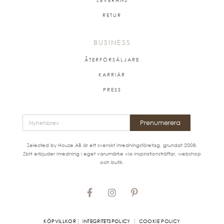
RETUR
BUSINESS
ÅTERFÖRSÄLJARE
KARRIÄR
PRESS
Prenumerera
Zelected by Houze AB är ett svenskt inredningsföretag, grundat 2008.
ZbH erbjuder inredning i eget varumärke via inspirationsträffar, webshop
och butik.
|
|
KÖPVILLKOR
INTEGRITETSPOLICY
COOKIE POLICY