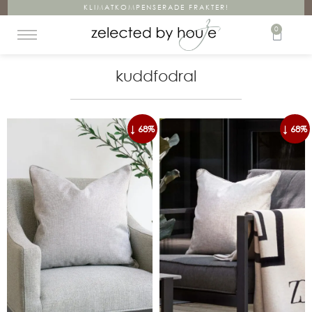
KLIMATKOMPENSERADE FRAKTER!
0
kuddfodral
↓ 68%
↓ 68%