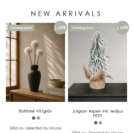
NEW ARRIVALS
↓ 63%
↓ 63%
Coming soon!
Coming soon!
Bolltistel Vit/grön
Julgran Aspen ink. ledljus
PETIT
Såld av: Zelected by Houze
Såld av: Zelected by Houze