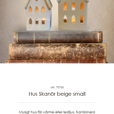
art. 70765
Hus Skanör beige small
Mysigt hus för värme eller ledljus. Kombinera