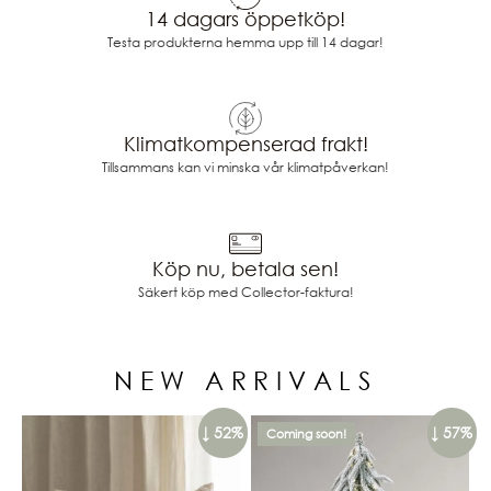
14 dagars öppetköp!
Testa produkterna hemma upp till 14 dagar!
Klimatkompenserad frakt!
Tillsammans kan vi minska vår klimatpåverkan!
Köp nu, betala sen!
Säkert köp med Collector-faktura!
NEW ARRIVALS
↓ 52%
↓ 57%
Coming soon!