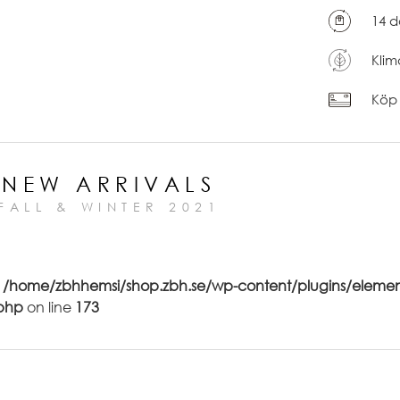
14 d
Klim
Köp 
NEW ARRIVALS
FALL & WINTER 2021
n
/home/zbhhemsi/shop.zbh.se/wp-content/plugins/elemen
php
on line
173