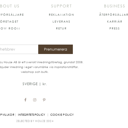
BOUT US
SUPPORT
BUSINESS
RFÖRSÄLJARE
REKLAMATION
ÅTERFÖRSÄLJA
FÖRETAGET
LEVERANS
KARRIÄR
HOW ROOM
RETUR
PRESS
Prenumerera
by Houze AB är ett svenskt inredningsföretag, grundat 2008.
bjuder inredning i eget varumärke via inspirationsträffar,
webshop och butik.
SVERIGE | kr.
|
|
PVILLKOR
INTEGRITETSPOLICY
COOKIE POLICY
ZELECTED BY HOUZE
2024