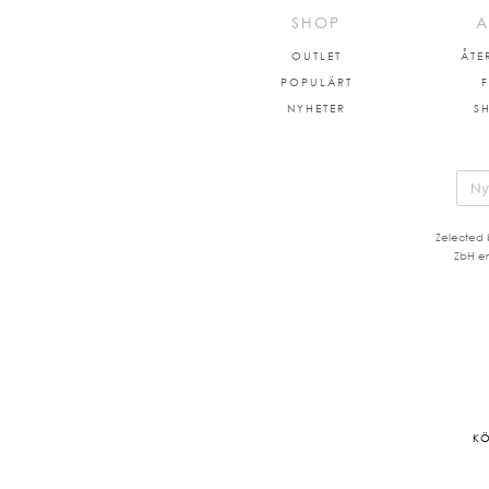
SHOP
A
OUTLET
ÅTE
POPULÄRT
NYHETER
S
Zelected 
ZbH er
KÖ