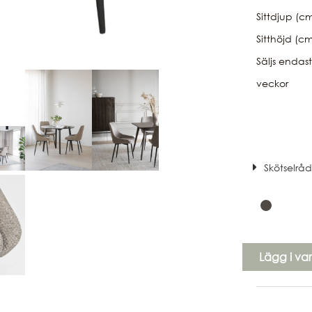
Sittdjup (c
Sitthöjd (c
Säljs endas
veckor
Skötselrå
Lägg i va