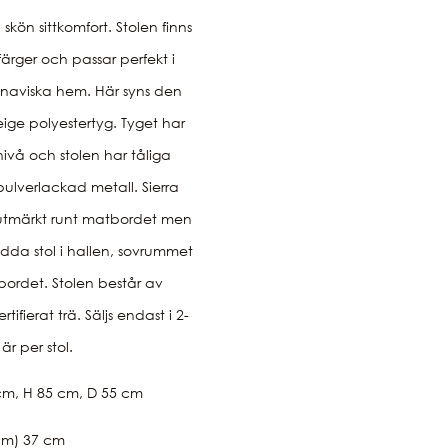
kön sittkomfort. Stolen finns
a färger och passar perfekt i
inaviska hem. Här syns den
eige polyestertyg. Tyget har
nivå och stolen har tåliga
pulverlackad metall. Sierra
 utmärkt runt matbordet men
da stol i hallen, sovrummet
rivbordet. Stolen består av
tifierat trä. Säljs endast i 2-
är per stol.
cm, H 85 cm, D 55 cm
(cm) 37 cm