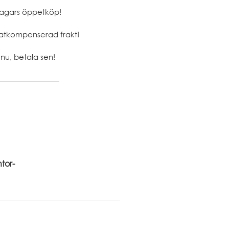
agars öppetköp!
atkompenserad frakt!
nu, betala sen!
tor-