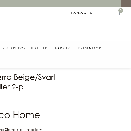
0
LOGGA IN
SER & KRUKOR
TEXTILIER
BADRUM
PRESENTKORT
0
ierra Beige/Svart
ller 2-p
co Home
a Sierra stol i modern