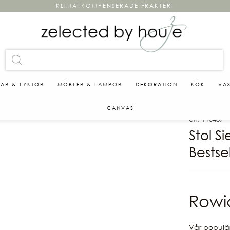
KLIMATKOMPENSERADE FRAKTER!
KAR & LYKTOR
MÖBLER & LAMPOR
DEKORATION
KÖK
VA
CANVAS
art. 110487
Stol S
Bestse
Rowi
Vår populär