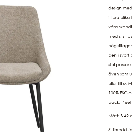
design med s
i flera olik
våra skand
med sits i b
hög slitage
ben i svart 
stol passar
även som ud
eller till sk
100% FSC-cer
pack. Priset 
Mått:
B 49 
Sittbredd 