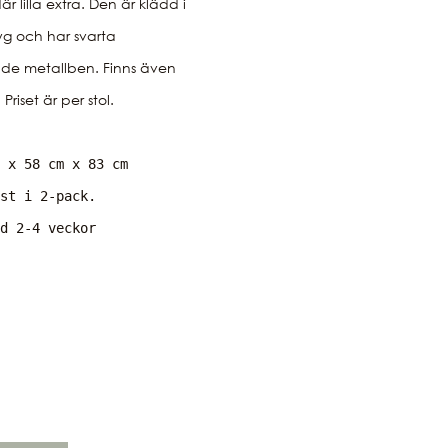
är lilla extra. Den är klädd i 
tyg och har svarta 
de metallben. Finns även 
 x 58 cm x 83 cm

st i 2-pack.

d 2-4 veckor 

d