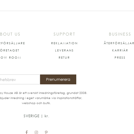
BOUT US
SUPPORT
BUSINESS
RFÖRSÄLJARE
REKLAMATION
ÅTERFÖRSÄLJA
FÖRETAGET
LEVERANS
KARRIÄR
HOW ROOM
RETUR
PRESS
Prenumerera
by Houze AB är ett svenskt inredningsföretag, grundat 2008.
bjuder inredning i eget varumärke via inspirationsträffar,
webshop och butik.
SVERIGE | kr.