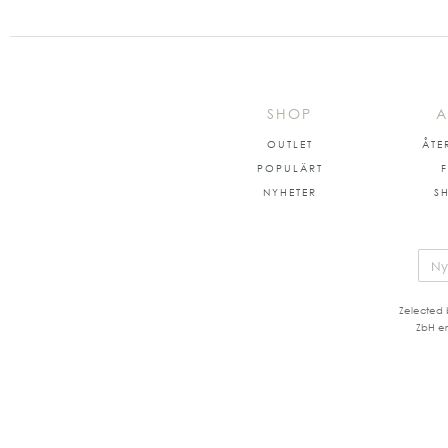
SHOP
A
OUTLET
ÅTE
POPULÄRT
NYHETER
S
Zelected 
ZbH er