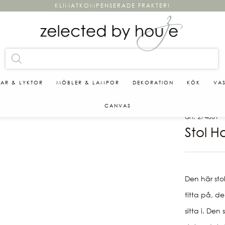
KLIMATKOMPENSERADE FRAKTER!
KAR & LYKTOR
MÖBLER & LAMPOR
DEKORATION
KÖK
VA
CANVAS
art. 274051
Stol H
Den här sto
titta på, de
sitta i. Den