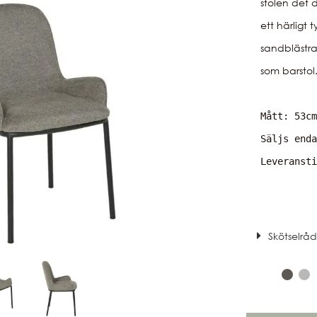
stolen det d
ett härligt 
sandblästra
Mått: 53cm
Säljs enda
Leveransti
Skötselrå