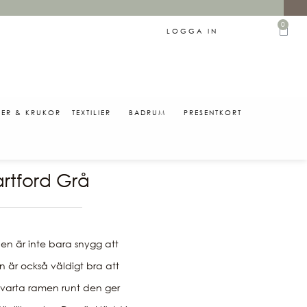
0
LOGGA IN
SER & KRUKOR
TEXTILIER
BADRUM
PRESENTKORT
0
artford Grå
len är inte bara snygg att 
n är också väldigt bra att 
 svarta ramen runt den ger 