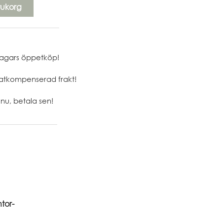
rukorg
agars öppetköp!
atkompenserad frakt!
nu, betala sen!
tor-