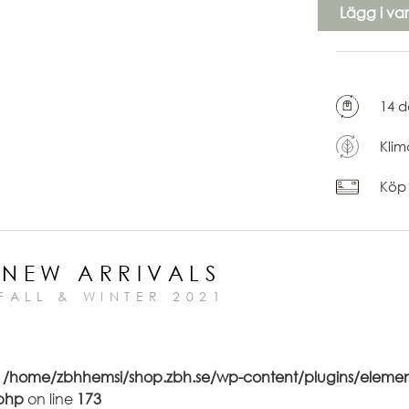
Lägg i va
14 d
Klim
Köp 
NEW ARRIVALS
FALL & WINTER 2021
n
/home/zbhhemsi/shop.zbh.se/wp-content/plugins/elemen
php
on line
173