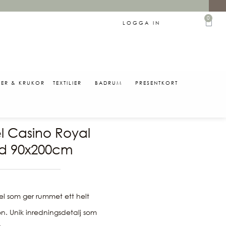
0
LOGGA IN
SER & KRUKOR
TEXTILIER
BADRUM
PRESENTKORT
0
l Casino Royal
d 90x200cm
gel som ger rummet ett helt
n. Unik inredningsdetalj som