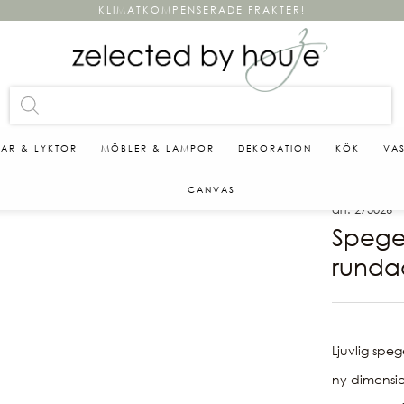
KLIMATKOMPENSERADE FRAKTER!
KAR & LYKTOR
MÖBLER & LAMPOR
DEKORATION
KÖK
VA
CANVAS
art. 275026
Spege
runda
Ljuvlig spe
ny dimensio