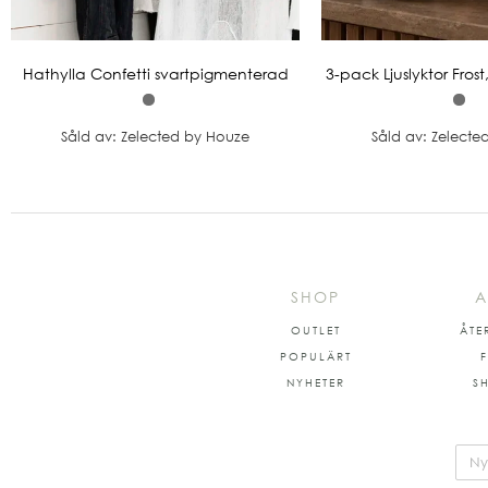
Hathylla Confetti svartpigmenterad
3-pack Ljuslyktor Fro
Såld av: Zelected by Houze
Såld av: Zelecte
SHOP
A
OUTLET
ÅTE
POPULÄRT
NYHETER
S