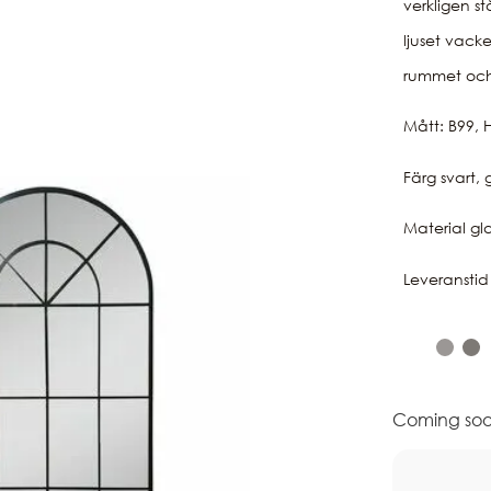
verkligen st
ljuset vacke
rummet och 
Mått: B99, 
Färg svart, 
Material gl
Leveranstid
Coming soo