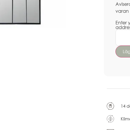
Aviser
varan
Enter 
addre
14 d
Klim