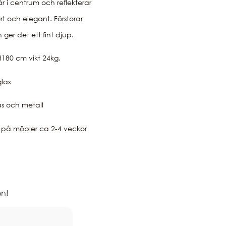
år i centrum och reflekterar
rt och elegant. Förstorar
ger det ett fint djup.
H180 cm vikt 24kg.
glas
as och metall
 på möbler ca 2-4 veckor
n!