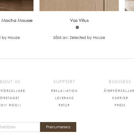
st, Mocha Mousse
Vas Vilius
d by Houze
Såld av: Zelected by Houze
BOUT US
SUPPORT
BUSINESS
RFÖRSÄLJARE
REKLAMATION
ÅTERFÖRSÄLJA
FÖRETAGET
LEVERANS
KARRIÄR
HOW ROOM
RETUR
PRESS
Prenumerera