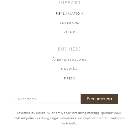
SUPPORT
REKLAMATION
LEVERANS
RETUR
BUSINESS
ÅTERFÖRSÄLJARE
KARRIÄR
PRESS
Prenumerera
Zelected by Houze AB är ett svenskt inredningsföretag, grundat 2008.
ZbH erbjuder inredning i eget varumärke via inspirationsträffar, webshop
och butik.