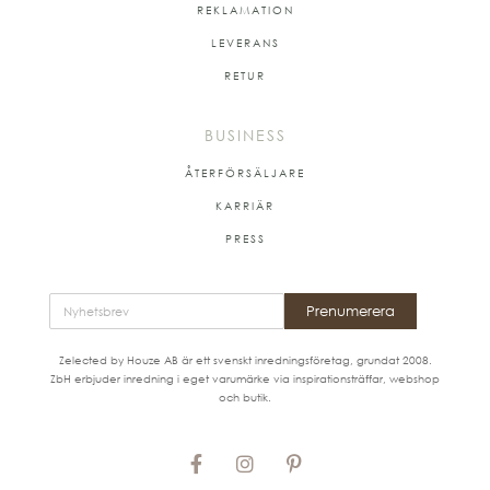
REKLAMATION
LEVERANS
RETUR
BUSINESS
ÅTERFÖRSÄLJARE
KARRIÄR
PRESS
Prenumerera
Zelected by Houze AB är ett svenskt inredningsföretag, grundat 2008.
ZbH erbjuder inredning i eget varumärke via inspirationsträffar, webshop
och butik.