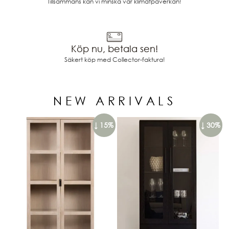
Tillsammans kan vi minska vår klimatpåverkan!
Köp nu, betala sen!
Säkert köp med Collector-faktura!
NEW ARRIVALS
↓ 15%
↓ 30%