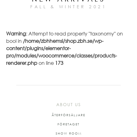
FALL & WINTER 2021
Warning
: Attempt to read property "taxonomy" on
bool in
/home/zbhhemsi/shop.zbh.se/wp-
content/plugins/elementor-
pro/modules/woocommerce/classes/products-
renderer.php
on line
173
ABOUT US
ÅTERFÖRSÄLJARE
FÖRETAGET
SHOW ROOM