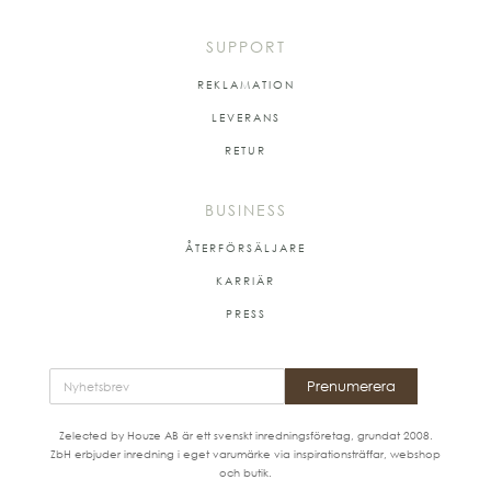
SUPPORT
REKLAMATION
LEVERANS
RETUR
BUSINESS
ÅTERFÖRSÄLJARE
KARRIÄR
PRESS
Prenumerera
Zelected by Houze AB är ett svenskt inredningsföretag, grundat 2008.
ZbH erbjuder inredning i eget varumärke via inspirationsträffar, webshop
och butik.