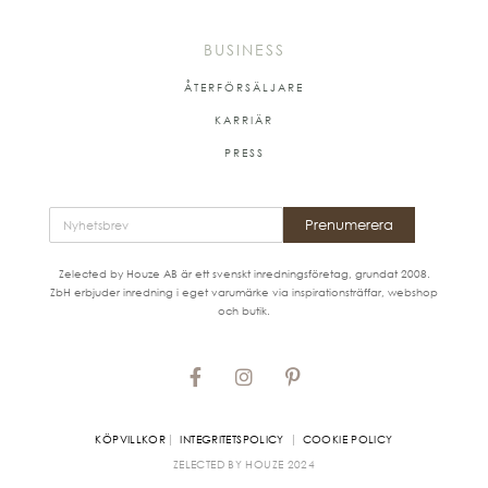
BUSINESS
ÅTERFÖRSÄLJARE
KARRIÄR
PRESS
Prenumerera
Zelected by Houze AB är ett svenskt inredningsföretag, grundat 2008.
ZbH erbjuder inredning i eget varumärke via inspirationsträffar, webshop
och butik.
|
|
KÖPVILLKOR
INTEGRITETSPOLICY
COOKIE POLICY
ZELECTED BY HOUZE
2024