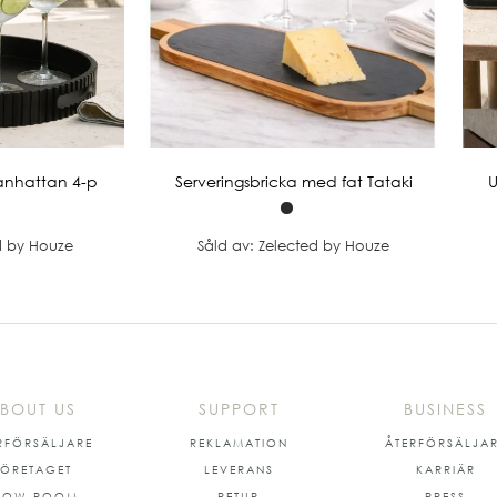
anhattan 4-p
Serveringsbricka med fat Tataki
U
d by Houze
Såld av: Zelected by Houze
BOUT US
SUPPORT
BUSINESS
RFÖRSÄLJARE
REKLAMATION
ÅTERFÖRSÄLJA
FÖRETAGET
LEVERANS
KARRIÄR
HOW ROOM
RETUR
PRESS