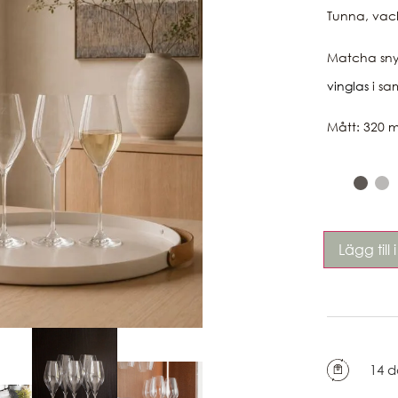
Tunna, vack
Matcha sn
vinglas
i sa
Mått: 320 m
Lägg till
14 d