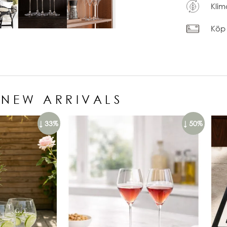
Klim
Köp 
NEW ARRIVALS
↓ 33%
↓ 50%