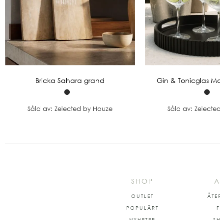
Bricka Sahara grand
Gin & Tonicglas M
Såld av: Zelected by Houze
Såld av: Zelecte
SHOP
A
OUTLET
ÅTE
POPULÄRT
NYHETER
S