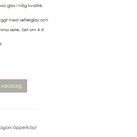
ra glas i hög kvalité.
yggt med
selterglas
och
mma serie. Set om 4 st
l
 i varukorg
agars öppetköp!