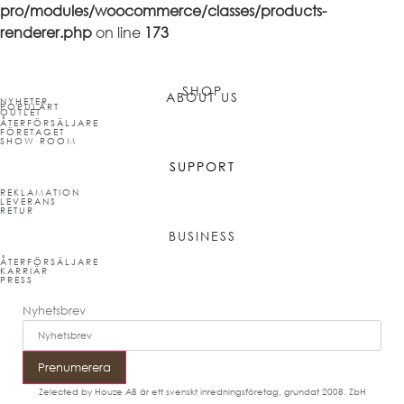
pro/modules/woocommerce/classes/products-
renderer.php
on line
173
SHOP
ABOUT US
NYHETER
POPULÄRT
OUTLET
ÅTERFÖRSÄLJARE
FÖRETAGET
SHOW ROOM
SUPPORT
REKLAMATION
LEVERANS
RETUR
BUSINESS
ÅTERFÖRSÄLJARE
KARRIÄR
PRESS
Nyhetsbrev
Prenumerera
Zelected by Houze AB är ett svenskt inredningsföretag, grundat 2008. ZbH