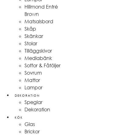
Hillmond Entré
Brown
Matsalsbord
Skåp
Skänkar
Stolar
Tilläggskivor
Mediabänk
Soffor & Fåtöljer
Sovrum
Mattor
Lampor
DEKORATION
Speglar
Dekoration
KÖK
Glas
Brickor