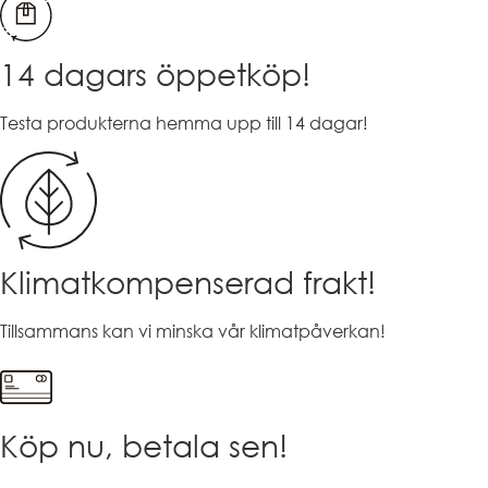
var:
är:
3.790,00kr.
3.221,50kr.
14 dagars öppetköp!
Testa produkterna hemma upp till 14 dagar!
Klimatkompenserad frakt!
Tillsammans kan vi minska vår klimatpåverkan!
Köp nu, betala sen!