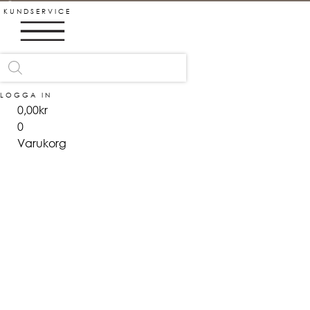
KÖP NU, BETALA SEN!
Hoppa
KUNDSERVICE
till
innehåll
Products
search
LOGGA IN
0,00
kr
0
Varukorg