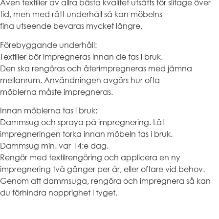
Även textilier av allra bästa kvalitet utsätts för slitage över
tid, men med rätt underhåll så kan möbelns
fina utseende bevaras mycket längre.
Förebyggande underhåll:
Textilier bör impregneras innan de tas i bruk.
Den ska rengöras och återimpregneras med jämna
mellanrum. Användningen avgörs hur ofta
möblerna måste impregneras.
Innan möblerna tas i bruk:
Dammsug och spraya på impregnering. Låt
impregneringen torka innan möbeln tas i bruk.
Dammsug min. var 14:e dag.
Rengör med textilrengöring och applicera en ny
impregnering två gånger per år, eller oftare vid behov.
Genom att dammsuga, rengöra och impregnera så kan
du förhindra nopprighet i tyget.