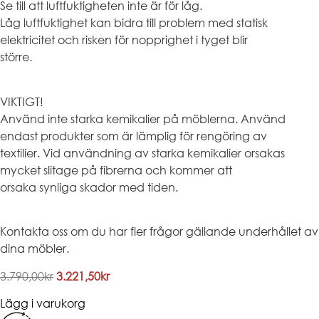
Se till att luftfuktigheten inte är för låg.
Låg luftfuktighet kan bidra till problem med statisk
elektricitet och risken för nopprighet i tyget blir
större.
VIKTIGT!
Använd inte starka kemikalier på möblerna. Använd
endast produkter som är lämplig för rengöring av
textilier. Vid användning av starka kemikalier orsakas
mycket slitage på fibrerna och kommer att
orsaka synliga skador med tiden.
Kontakta oss om du har fler frågor gällande underhållet av
dina möbler.
Det
Det
3.790,00
kr
3.221,50
kr
ursprungliga
nuvarande
Lägg i varukorg
priset
priset