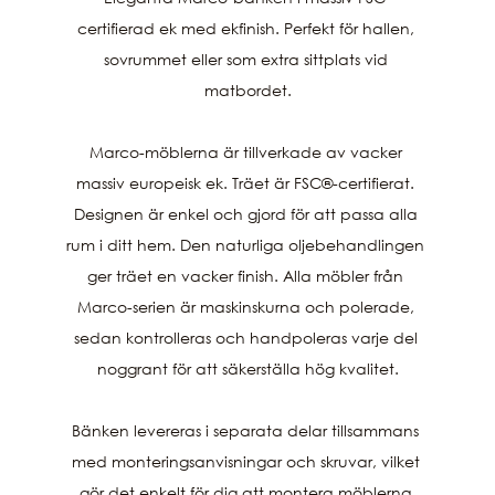
certifierad ek med ekfinish. Perfekt för hallen, 
sovrummet eller som extra sittplats vid 
matbordet.

Marco-möblerna är tillverkade av vacker 
massiv europeisk ek. Träet är FSC®-certifierat. 
Designen är enkel och gjord för att passa alla 
rum i ditt hem. Den naturliga oljebehandlingen 
ger träet en vacker finish. Alla möbler från 
Marco-serien är maskinskurna och polerade, 
sedan kontrolleras och handpoleras varje del 
noggrant för att säkerställa hög kvalitet.

Bänken levereras i separata delar tillsammans 
med monteringsanvisningar och skruvar, vilket 
gör det enkelt för dig att montera möblerna 