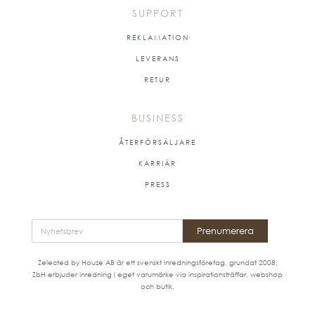
SUPPORT
REKLAMATION
LEVERANS
RETUR
BUSINESS
ÅTERFÖRSÄLJARE
KARRIÄR
PRESS
Prenumerera
Zelected by Houze AB är ett svenskt inredningsföretag, grundat 2008.
ZbH erbjuder inredning i eget varumärke via inspirationsträffar, webshop
och butik.