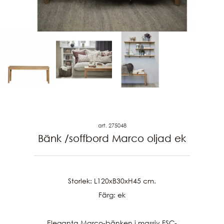
art. 275048
Bänk /soffbord Marco oljad ek
Storlek: L120xB30xH45 cm.

Färg: ek

Eleganta Marco-bänken i massiv FSC-