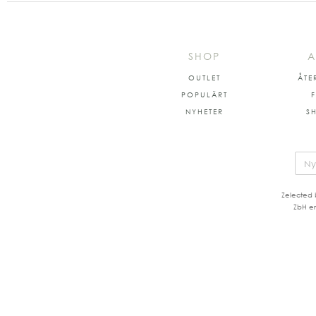
SHOP
A
OUTLET
ÅTE
POPULÄRT
NYHETER
S
Zelected 
ZbH er