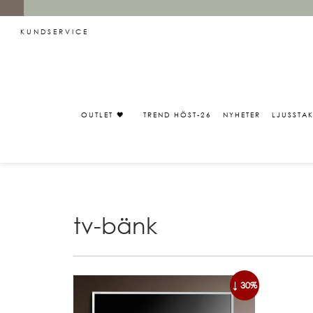
KUNDSERVICE
OUTLET 🖤
TREND HÖST-26
NYHETER
LJUSSTA
tv-bänk
↓ 30%