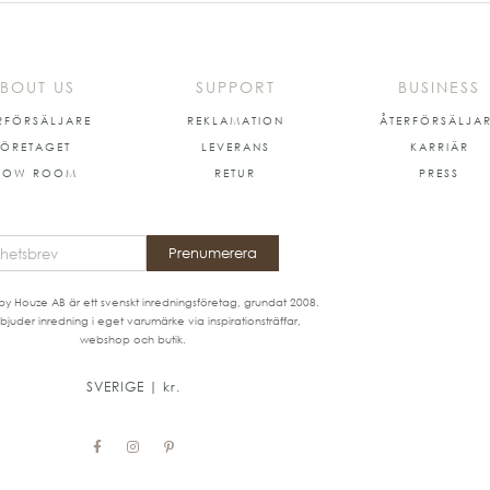
BOUT US
SUPPORT
BUSINESS
RFÖRSÄLJARE
REKLAMATION
ÅTERFÖRSÄLJA
FÖRETAGET
LEVERANS
KARRIÄR
HOW ROOM
RETUR
PRESS
Prenumerera
by Houze AB är ett svenskt inredningsföretag, grundat 2008.
bjuder inredning i eget varumärke via inspirationsträffar,
webshop och butik.
SVERIGE | kr.