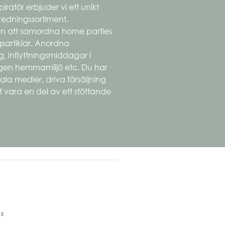
ratör erbjuder vi ett unikt
nredningssortiment.
en att samordna home parties
gsartiklar. Anordna
, inflyttningsmiddagar i
egen hemmamiljö etc. Du har
la medier, driva försäljning
 vara en del av ett stöttande
RE