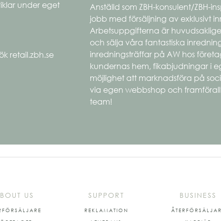
tiklar under eget
Anställd som ZBH-konsulent/ZBH-inspi
jobb med försäljning av exklusivt i
Arbetsuppgifterna är huvudsaklig
och sälja våra fantastiska inrednin
inredningsträffar på AW hos företag
ök retail.zbh.se
kundernas hem, fikabjudningar i 
möjlighet att marknadsföra på socia
via egen webbshop och framförallt
team!
BOUT US
SUPPORT
BUSINESS
RFÖRSÄLJARE
REKLAMATION
ÅTERFÖRSÄLJA