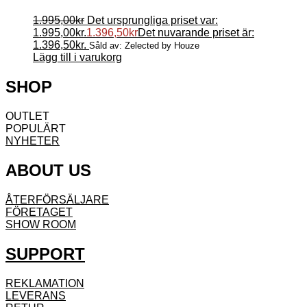
1.995,00
kr
Det ursprungliga priset var:
1.995,00kr.
1.396,50
kr
Det nuvarande priset är:
1.396,50kr.
Såld av: Zelected by Houze
Lägg till i varukorg
SHOP
OUTLET
POPULÄRT
NYHETER
ABOUT US
ÅTERFÖRSÄLJARE
FÖRETAGET
SHOW ROOM
SUPPORT
REKLAMATION
LEVERANS