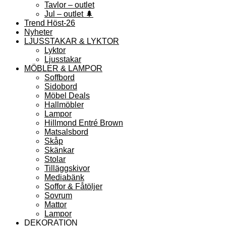
Tavlor – outlet
Jul – outlet 🌲
Trend Höst-26
Nyheter
LJUSSTAKAR & LYKTOR
Lyktor
Ljusstakar
MÖBLER & LAMPOR
Soffbord
Sidobord
Möbel Deals
Hallmöbler
Lampor
Hillmond Entré Brown
Matsalsbord
Skåp
Skänkar
Stolar
Tilläggskivor
Mediabänk
Soffor & Fåtöljer
Sovrum
Mattor
Lampor
DEKORATION