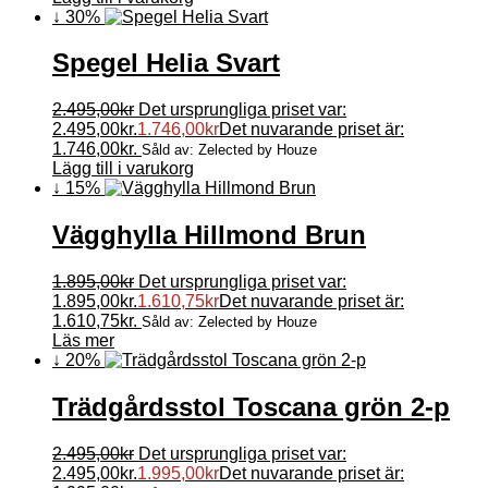
↓ 30%
Spegel Helia Svart
2.495,00
kr
Det ursprungliga priset var:
2.495,00kr.
1.746,00
kr
Det nuvarande priset är:
1.746,00kr.
Såld av: Zelected by Houze
Lägg till i varukorg
↓ 15%
Vägghylla Hillmond Brun
1.895,00
kr
Det ursprungliga priset var:
1.895,00kr.
1.610,75
kr
Det nuvarande priset är:
1.610,75kr.
Såld av: Zelected by Houze
Läs mer
↓ 20%
Trädgårdsstol Toscana grön 2-p
2.495,00
kr
Det ursprungliga priset var:
2.495,00kr.
1.995,00
kr
Det nuvarande priset är: