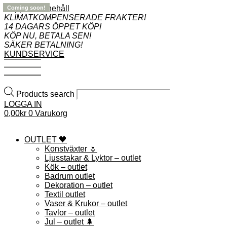
Hoppa till innehåll
Coming soon!
Coming soon!
Coming soon!
KLIMATKOMPENSERADE FRAKTER!
14 DAGARS ÖPPET KÖP!
KÖP NU, BETALA SEN!
SÄKER BETALNING!
KUNDSERVICE
Products search
LOGGA IN
0,00
kr
0
Varukorg
OUTLET 🖤
Konstväxter 🌷
Ljusstakar & Lyktor – outlet
Kök – outlet
Badrum outlet
Dekoration – outlet
Textil outlet
Vaser & Krukor – outlet
Tavlor – outlet
Jul – outlet 🌲