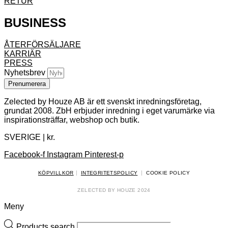
RETUR
BUSINESS
ÅTERFÖRSÄLJARE
KARRIÄR
PRESS
Nyhetsbrev
Prenumerera
Zelected by Houze AB är ett svenskt inredningsföretag,
grundat 2008. ZbH erbjuder inredning i eget varumärke via
inspirationsträffar, webshop och butik.
SVERIGE | kr.
Facebook-f
Instagram
Pinterest-p
|
|
KÖPVILLKOR
INTEGRITETSPOLICY
COOKIE POLICY
ZELECTED BY HOUZE
2024
Meny
Products search