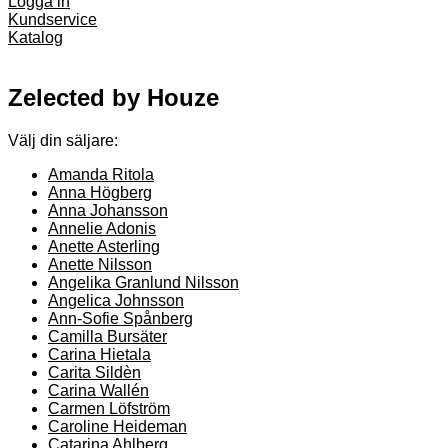
Logga in
Kundservice
Katalog
Zelected by Houze
Välj din säljare:
Amanda Ritola
Anna Högberg
Anna Johansson
Annelie Adonis
Anette Asterling
Anette Nilsson
Angelika Granlund Nilsson
Angelica Johnsson
Ann-Sofie Spånberg
Camilla Bursäter
Carina Hietala
Carita Sildèn
Carina Wallén
Carmen Löfström
Caroline Heideman
Catarina Ahlberg