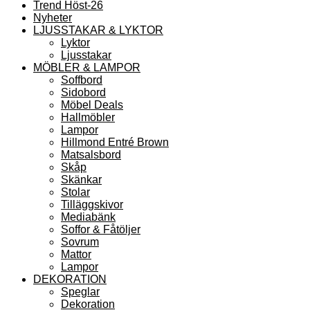
Trend Höst-26
Nyheter
LJUSSTAKAR & LYKTOR
Lyktor
Ljusstakar
MÖBLER & LAMPOR
Soffbord
Sidobord
Möbel Deals
Hallmöbler
Lampor
Hillmond Entré Brown
Matsalsbord
Skåp
Skänkar
Stolar
Tilläggskivor
Mediabänk
Soffor & Fåtöljer
Sovrum
Mattor
Lampor
DEKORATION
Speglar
Dekoration