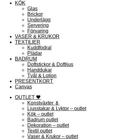
KÖK
Glas
Brickor
Underlägg
Servering
Förvaring
VASER & KRUKOR
TEXTILIER
Kuddfodral
Plädar
BADRUM
Doftstickor & Doftljus
Handdukar
Tvål & Lotion
PRESENTKORT
Canvas
OUTLET 🖤
Konstväxter 🌷
Ljusstakar & Lyktor – outlet
Kök – outlet
Badrum outlet
Dekoration – outlet
Textil outlet
Vaser & Krukor – outlet