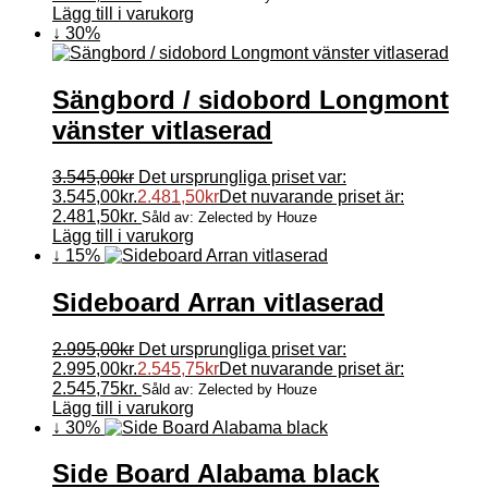
Lägg till i varukorg
↓ 30%
Sängbord / sidobord Longmont
vänster vitlaserad
3.545,00
kr
Det ursprungliga priset var:
3.545,00kr.
2.481,50
kr
Det nuvarande priset är:
2.481,50kr.
Såld av: Zelected by Houze
Lägg till i varukorg
↓ 15%
Sideboard Arran vitlaserad
2.995,00
kr
Det ursprungliga priset var:
2.995,00kr.
2.545,75
kr
Det nuvarande priset är:
2.545,75kr.
Såld av: Zelected by Houze
Lägg till i varukorg
↓ 30%
Side Board Alabama black