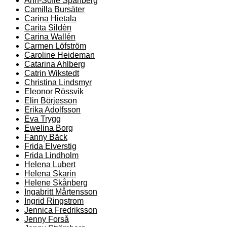
Ann-Sofie Spånberg
Camilla Bursäter
Carina Hietala
Carita Sildèn
Carina Wallén
Carmen Löfström
Caroline Heideman
Catarina Ahlberg
Catrin Wikstedt
Christina Lindsmyr
Eleonor Rössvik
Elin Börjesson
Erika Adolfsson
Eva Trygg
Ewelina Borg
Fanny Bäck
Frida Elverstig
Frida Lindholm
Helena Lubert
Helena Skarin
Helene Skånberg
Ingabritt Mårtensson
Ingrid Ringstrom
Jennica Fredriksson
Jenny Forså