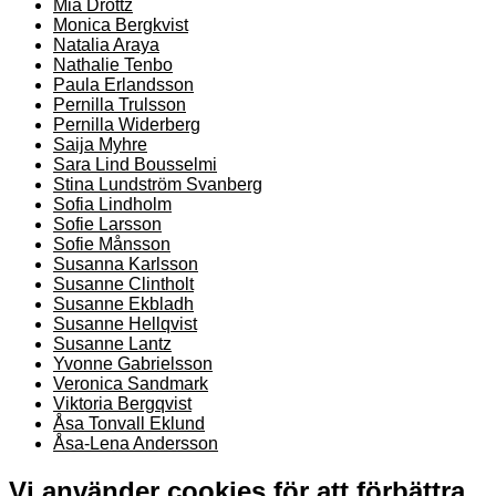
Mia Drottz
Monica Bergkvist
Natalia Araya
Nathalie Tenbo
Paula Erlandsson
Pernilla Trulsson
Pernilla Widerberg
Saija Myhre
Sara Lind Bousselmi
Stina Lundström Svanberg
Sofia Lindholm
Sofie Larsson
Sofie Månsson
Susanna Karlsson
Susanne Clintholt
Susanne Ekbladh
Susanne Hellqvist
Susanne Lantz
Yvonne Gabrielsson
Veronica Sandmark
Viktoria Bergqvist
Åsa Tonvall Eklund
Åsa-Lena Andersson
Vi använder cookies för att förbättra