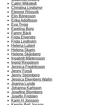
Catrin Wikstedt
Christina Lindsmyr
Eleonor Rössvik
Elin Börjesson
Erika Adolfsson
Eva Trygg
Ewelina Borg
Fanny Bäck
Frida Elverstig
Frida Lindholm
Helena Lubert
Helena Skarin
Helene Skånberg
Ingabritt Mårtensson
Ingrid Ringstrom
Jennica Fredriksson
Jenny Forså
Jenny Strömberg
Jessica Ekenberg Wallin
Joanna Lunde
Johanna Karlsson
Josefine Blomberg
Josefin Fridsten
Karin H Jonsson
Kerstin Bell Jonzon