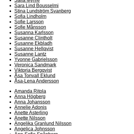
Saija Myhre
Sara Lind Bousselmi
Stina Lundström Svanberg
Sofia Lindholm
Sofie Larsson
Sofie Månsson
Susanna Karlsson
Susanne Clintholt
Susanne Ekbladh
Susanne Hellqvist
Susanne Lantz
Yvonne Gabrielsson
Veronica Sandmark
Viktoria Bergqvist
Åsa Tonvall Eklund
Åsa-Lena Andersson
Amanda Ritola
Anna Högberg
Anna Johansson
Annelie Adonis
Anette Asterling
Anette Nilsson
Angelika Granlund Nilsson
Angelica Johnsson