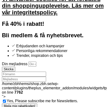
din shoppingupplevelse.
Läs mer om
vår integritetspolicy.
Få 40% i rabatt!
Bli medlem & få nyhetsbrevet.
Erbjudanden och kampanjer
Personliga rekommendationer
Trender, inspiration och tips
Din mejladress
Skicka
/home/zbhhemsi/shop.zbh.se/wp-
content/plugins/theplus_elementor_addon/modules/widgets/tp
on line
7762
">
Yes, Please subscribe me for Newsletters.
Mejla mig rabattkoden!