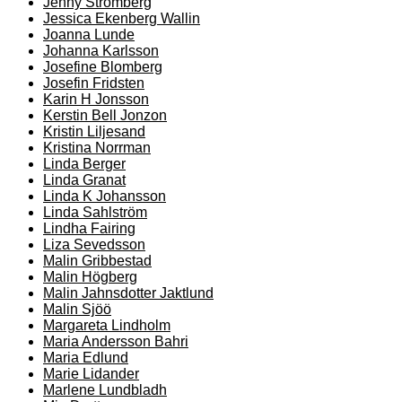
Jenny Strömberg
Jessica Ekenberg Wallin
Joanna Lunde
Johanna Karlsson
Josefine Blomberg
Josefin Fridsten
Karin H Jonsson
Kerstin Bell Jonzon
Kristin Liljesand
Kristina Norrman
Linda Berger
Linda Granat
Linda K Johansson
Linda Sahlström
Lindha Fairing
Liza Sevedsson
Malin Gribbestad
Malin Högberg
Malin Jahnsdotter Jaktlund
Malin Sjöö
Margareta Lindholm
Maria Andersson Bahri
Maria Edlund
Marie Lidander
Marlene Lundbladh