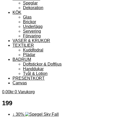
Speglar
Dekoration
KÖK
Glas
Brickor
Underlägg
Servering
Förvaring
VASER & KRUKOR
TEXTILIER
Kuddfodral
Plädar
BADRUM
Doftstickor & Doftljus
Handdukar
Tvål & Lotion
PRESENTKORT
Canvas
0,00
kr
0
Varukorg
199
↓ 30%