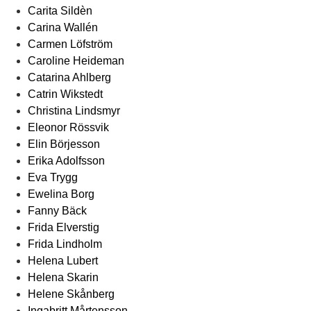
Carita Sildèn
Carina Wallén
Carmen Löfström
Caroline Heideman
Catarina Ahlberg
Catrin Wikstedt
Christina Lindsmyr
Eleonor Rössvik
Elin Börjesson
Erika Adolfsson
Eva Trygg
Ewelina Borg
Fanny Bäck
Frida Elverstig
Frida Lindholm
Helena Lubert
Helena Skarin
Helene Skånberg
Ingabritt Mårtensson