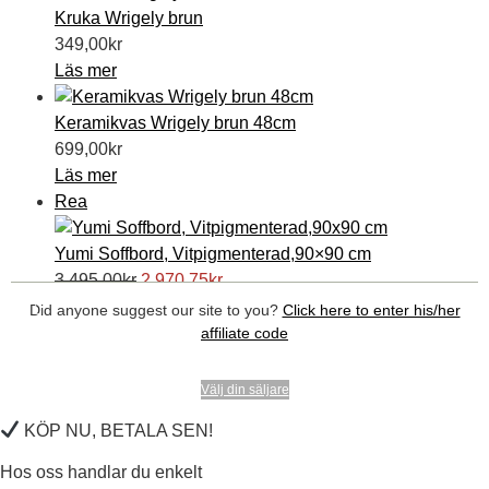
Kruka Wrigely brun
349,00
kr
Läs mer
Keramikvas Wrigely brun 48cm
699,00
kr
Läs mer
Produkter
Rea
på
rea
Yumi Soffbord, Vitpigmenterad,90×90 cm
Det
Det
3.495,00
kr
2.970,75
kr
ursprungliga
nuvarande
Lägg till i varukorg
Did anyone suggest our site to you?
Click here to enter his/her
priset
priset
affiliate code
var:
är:
3.495,00kr.
2.970,75kr.
Välj din säljare
KÖP NU, BETALA SEN!
Hos oss handlar du enkelt