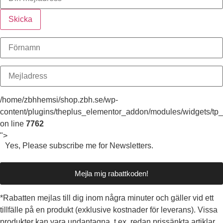
Skicka
/home/zbhhemsi/shop.zbh.se/wp-
content/plugins/theplus_elementor_addon/modules/widgets/tp_
on line
7762
">
Yes, Please subscribe me for Newsletters.
Mejla mig rabattkoden!
*Rabatten mejlas till dig inom några minuter och gäller vid ett
tillfälle på en produkt (exklusive kostnader för leverans). Vissa
produkter kan vara undantagna, t.ex. redan prissänkta artiklar.