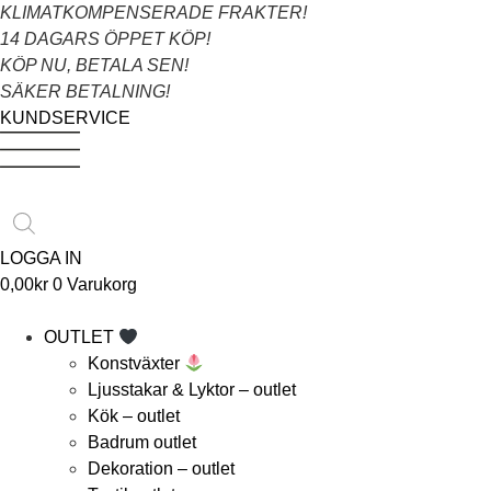
Hoppa
KLIMATKOMPENSERADE FRAKTER!
till
14 DAGARS ÖPPET KÖP!
innehåll
KÖP NU, BETALA SEN!
SÄKER BETALNING!
KUNDSERVICE
Products
search
LOGGA IN
0,00
kr
0
Varukorg
OUTLET
Konstväxter
Ljusstakar & Lyktor – outlet
Kök – outlet
Badrum outlet
Dekoration – outlet