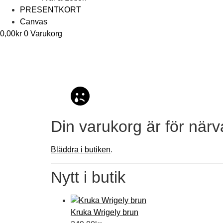
PRESENTKORT
Canvas
0,00
kr
0
Varukorg
Din varukorg är för när
Bläddra i butiken
.
Nytt i butik
Kruka Wrigely brun