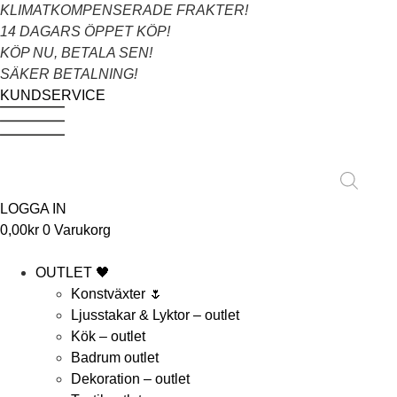
Hoppa
KLIMATKOMPENSERADE FRAKTER!
till
14 DAGARS ÖPPET KÖP!
innehåll
KÖP NU, BETALA SEN!
SÄKER BETALNING!
KUNDSERVICE
Products
search
LOGGA IN
0,00
kr
0
Varukorg
OUTLET 🖤
Konstväxter 🌷
Ljusstakar & Lyktor – outlet
Kök – outlet
Badrum outlet
Dekoration – outlet