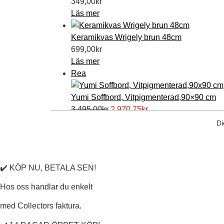
349,00
kr
Läs mer
Keramikvas Wrigely brun 48cm
699,00
kr
Läs mer
Produkter
Rea
på
rea
Yumi Soffbord, Vitpigmenterad,90×90 cm
Det
Det
3.495,00
kr
2.970,75
kr
ursprungliga
nuvarande
Lägg till i varukorg
Di
priset
priset
var:
är:
3.495,00kr.
2.970,75kr.
✔️ KÖP NU, BETALA SEN!
Hos oss handlar du enkelt
med Collectors faktura.