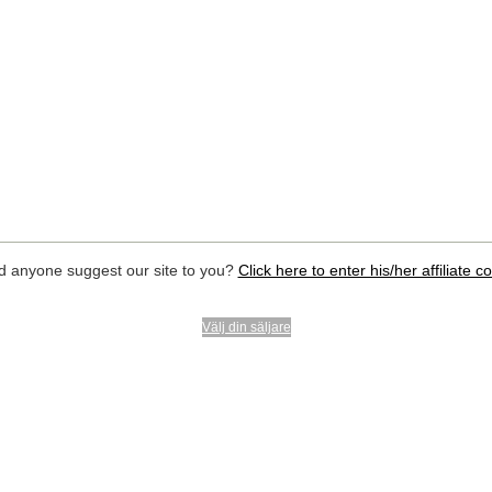
d anyone suggest our site to you?
Click here to enter his/her affiliate c
Välj din säljare