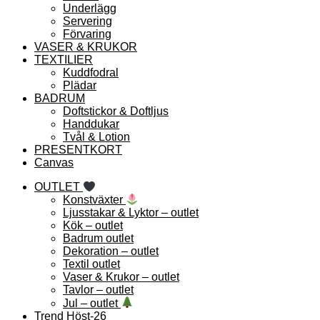
Underlägg
Servering
Förvaring
VASER & KRUKOR
TEXTILIER
Kuddfodral
Plädar
BADRUM
Doftstickor & Doftljus
Handdukar
Tvål & Lotion
PRESENTKORT
Canvas
OUTLET
Konstväxter
Ljusstakar & Lyktor – outlet
Kök – outlet
Badrum outlet
Dekoration – outlet
Textil outlet
Vaser & Krukor – outlet
Tavlor – outlet
Jul – outlet
Trend Höst-26