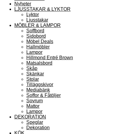
Nyheter
LJUSSTAKAR & LYKTOR
Lyktor
Ljusstakar
MÖBLER & LAMPOR
Soffbord
Sidobord
Möbel Deals
Hallmöbler
Lampor
Hillmond Entré Brown
Matsalsbord
Skåp
Skänkar
Stolar
Tilläggskivor
Mediabänk
Soffor & Fåtöljer
Sovrum
Mattor
Lampor
DEKORATION
Speglar
Dekoration
KÖK