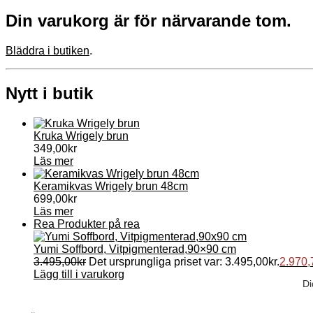
Din varukorg är för närvarande tom.
Bläddra i butiken
.
Nytt i butik
Kruka Wrigely brun
349,00
kr
Läs mer
Keramikvas Wrigely brun 48cm
699,00
kr
Läs mer
Rea
Produkter på rea
Yumi Soffbord, Vitpigmenterad,90×90 cm
3.495,00
kr
Det ursprungliga priset var: 3.495,00kr.
2.970,
Lägg till i varukorg
Di