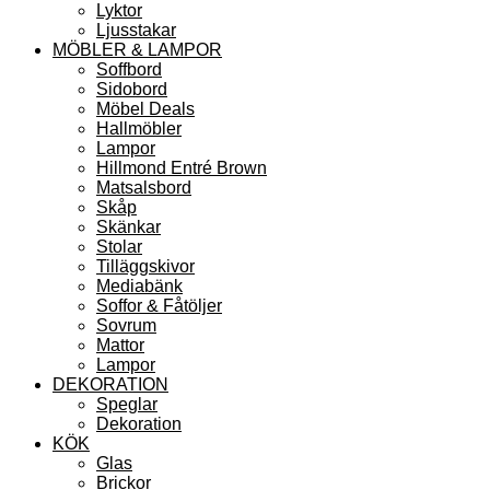
Lyktor
Ljusstakar
MÖBLER & LAMPOR
Soffbord
Sidobord
Möbel Deals
Hallmöbler
Lampor
Hillmond Entré Brown
Matsalsbord
Skåp
Skänkar
Stolar
Tilläggskivor
Mediabänk
Soffor & Fåtöljer
Sovrum
Mattor
Lampor
DEKORATION
Speglar
Dekoration
KÖK
Glas
Brickor