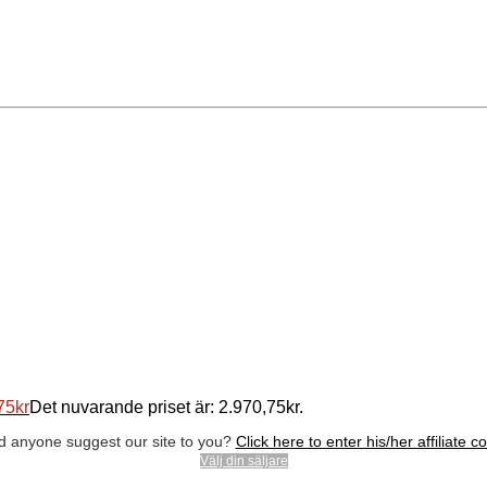
75
kr
Det nuvarande priset är: 2.970,75kr.
d anyone suggest our site to you?
Click here to enter his/her affiliate c
Välj din säljare