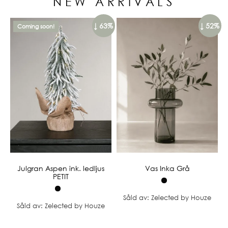
NEW ARRIVALS
↓ 63%
↓ 52%
Coming soon!
Julgran Aspen ink. ledljus
Vas Inka Grå
PETIT
Såld av: Zelected by Houze
Såld av: Zelected by Houze