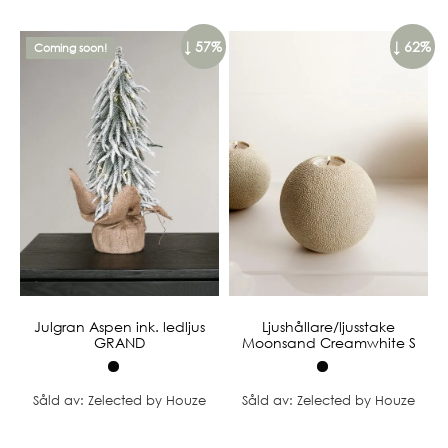
↓ 57%
↓ 62%
Coming soon!
Julgran Aspen ink. ledljus
Ljushållare/ljusstake
GRAND
Moonsand Creamwhite S
Såld av: Zelected by Houze
Såld av: Zelected by Houze