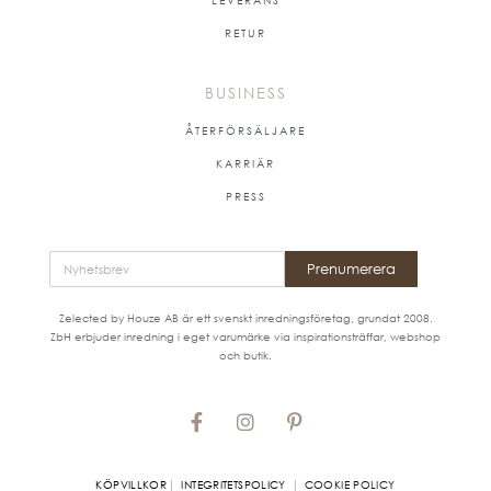
RETUR
BUSINESS
ÅTERFÖRSÄLJARE
KARRIÄR
PRESS
Prenumerera
Zelected by Houze AB är ett svenskt inredningsföretag, grundat 2008.
ZbH erbjuder inredning i eget varumärke via inspirationsträffar, webshop
och butik.
|
|
KÖPVILLKOR
INTEGRITETSPOLICY
COOKIE POLICY