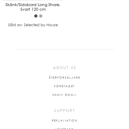
Skänk/Sidobord Long Shore,
Svart 120 cm
Såld av: Zelected by Houze
ABOUT US
ÅTERFÖRSÄLJARE
FÖRETAGET
SHOW ROOM
SUPPORT
REKLAMATION
LEVERANS