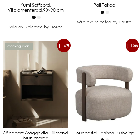
Yumi Soffbord,
Pall Takao
Vitpigmenterad,90×90 cm
Såld av: Zelected by Houze
Såld av: Zelected by Houze
↓ 15%
↓ 15%
Coming soon!
Sängbord/vägghylla Hillmond
Loungestol Jenison ljusbeige
brunlaserad