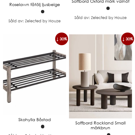
Soffbord Oxford mörk valnöt
Roselawn fåtölj ljusbeige
Såld av: Zelected by Houze
Såld av: Zelected by Houze
↓ 30%
↓ 30%
Skohylla Båstad
Soffbord Rockland Small
mörkbrun