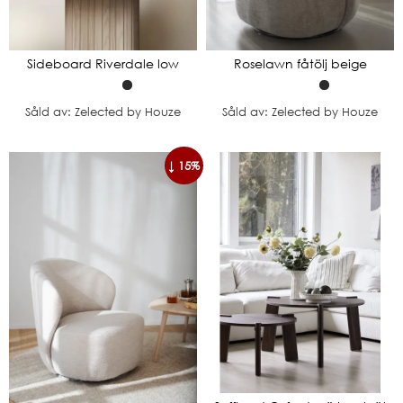
Sideboard Riverdale low
Roselawn fåtölj beige
Såld av: Zelected by Houze
Såld av: Zelected by Houze
↓ 15%