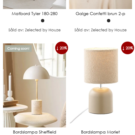
Matbord Tyler 180-280
Galge Confetti brun 2-p
Såld av: Zelected by Houze
Såld av: Zelected by Houze
↓ 20%
↓ 20%
Coming soon!
Bordslampa Sheffield
Bordslampa Morlet