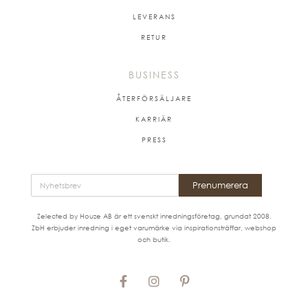
LEVERANS
RETUR
BUSINESS
ÅTERFÖRSÄLJARE
KARRIÄR
PRESS
Prenumerera
Zelected by Houze AB är ett svenskt inredningsföretag, grundat 2008.
ZbH erbjuder inredning i eget varumärke via inspirationsträffar, webshop
och butik.