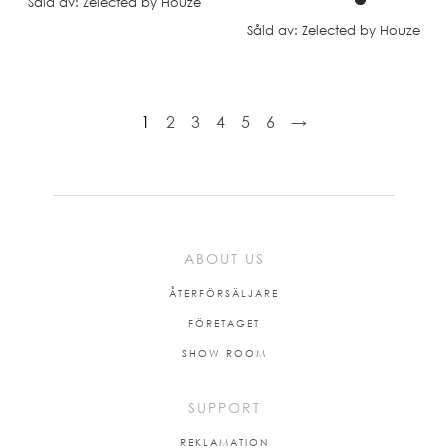
Såld av: Zelected by Houze
Såld av: Zelected by Houze
1
2
3
4
5
6
→
ABOUT US
ÅTERFÖRSÄLJARE
FÖRETAGET
SHOW ROOM
SUPPORT
REKLAMATION