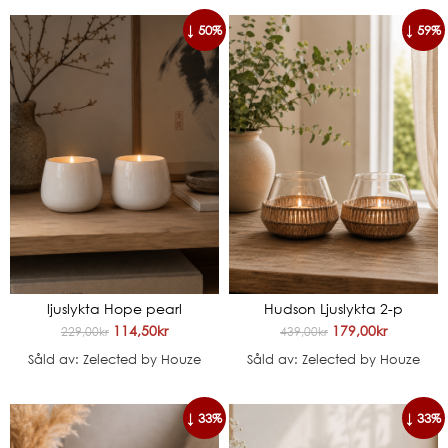
↓ 50%
↓ 59%
ljuslykta Hope pearl
Hudson Ljuslykta 2-p
114,50
kr
179,00
kr
229,00
kr
439,00
kr
Såld av: Zelected by Houze
Såld av: Zelected by Houze
↓ 33%
↓ 33%