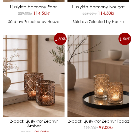
Ljuslykta Harmony Pearl
Ljuslykta Harmony Nougat
114,50
kr
114,50
kr
229,00
kr
229,00
kr
Såld av: Zelected by Houze
Såld av: Zelected by Houze
↓ 50%
↓ 50%
2-pack Ljuslyktor Zephyr
2-pack Ljuslyktor Zephyr Topaz
Amber
99,00
kr
199,00
kr