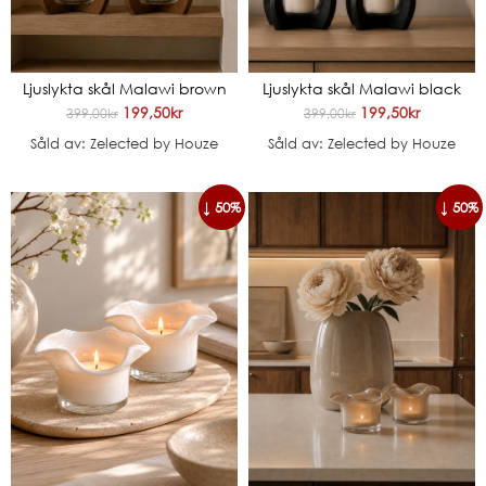
Ljuslykta skål Malawi brown
Ljuslykta skål Malawi black
199,50
kr
199,50
kr
399,00
kr
399,00
kr
Såld av: Zelected by Houze
Såld av: Zelected by Houze
↓ 50%
↓ 50%