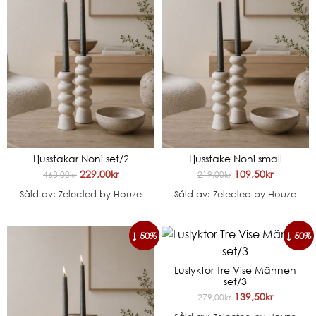
Ljusstakar Noni set/2
Ljusstake Noni small
229,00
kr
109,50
kr
468,00
kr
219,00
kr
Såld av: Zelected by Houze
Såld av: Zelected by Houze
↓ 50%
↓ 50%
Luslyktor Tre Vise Männen
set/3
139,50
kr
279,00
kr