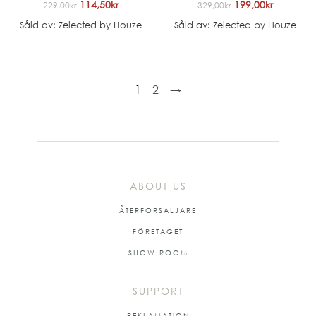
114,50
kr
199,00
kr
229,00
kr
329,00
kr
Såld av: Zelected by Houze
Såld av: Zelected by Houze
1
2
→
ABOUT US
ÅTERFÖRSÄLJARE
FÖRETAGET
SHOW ROOM
SUPPORT
REKLAMATION