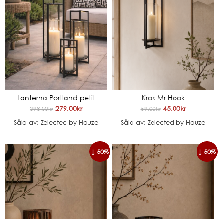
Lanterna Portland petit
Krok Mr Hook
279,00
kr
45,00
kr
398,00
kr
59,00
kr
Såld av: Zelected by Houze
Såld av: Zelected by Houze
↓ 50%
↓ 50%