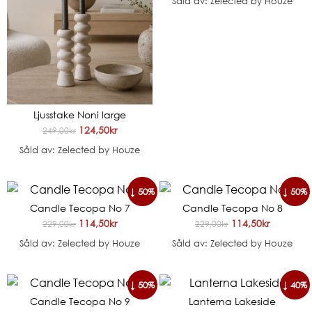
Såld av: Zelected by Houze
Ljusstake Noni large
124,50
kr
249,00
kr
Såld av: Zelected by Houze
↓ 50%
↓ 50%
Candle Tecopa No 7
Candle Tecopa No 8
114,50
kr
114,50
kr
229,00
kr
229,00
kr
Såld av: Zelected by Houze
Såld av: Zelected by Houze
↓ 50%
↓ 40%
Candle Tecopa No 9
Lanterna Lakeside