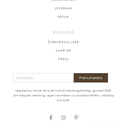
LEVERANS
RETUR
BUSINESS
ÅTERFÖRSÄLJARE
KARRIÄR
PRESS
Prenumerera
Zelected by Houze AB är ett svenskt inredningsföretag, grundat 2008.
ZbH erbjuder inredning i eget varumärke via inspirationsträffar, webshop
och butik.