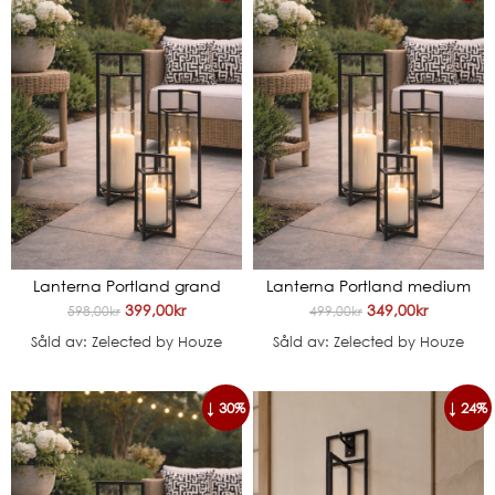
Lanterna Portland grand
Lanterna Portland medium
399,00
kr
349,00
kr
598,00
kr
499,00
kr
Såld av: Zelected by Houze
Såld av: Zelected by Houze
↓ 30%
↓ 24%