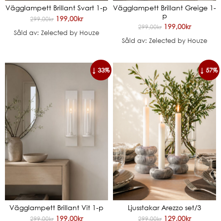
Vägglampett Brillant Svart 1-p
Vägglampett Brillant Greige 1-
p
199,00
kr
299,00
kr
199,00
kr
299,00
kr
Såld av: Zelected by Houze
Såld av: Zelected by Houze
↓ 33%
↓ 57%
Vägglampett Brillant Vit 1-p
Ljusstakar Arezzo set/3
199,00
kr
129,00
kr
299,00
kr
299,00
kr