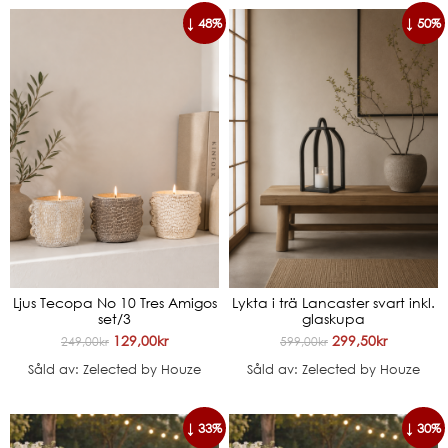
↓ 48%
↓ 50%
Ljus Tecopa No 10 Tres Amigos
Lykta i trä Lancaster svart inkl.
set/3
glaskupa
129,00
kr
299,50
kr
249,00
kr
599,00
kr
Såld av: Zelected by Houze
Såld av: Zelected by Houze
↓ 33%
↓ 30%