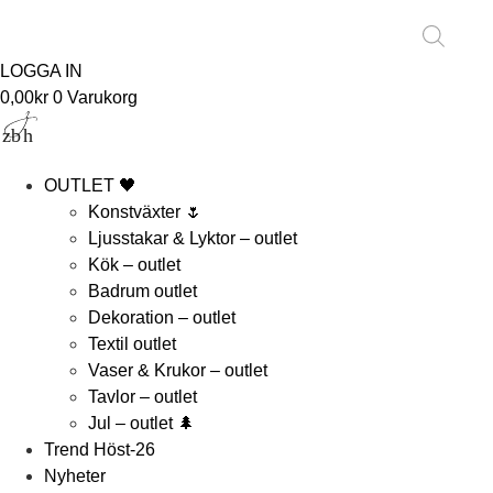
Products
search
LOGGA IN
0,00
kr
0
Varukorg
OUTLET 🖤
Konstväxter 🌷
Ljusstakar & Lyktor – outlet
Kök – outlet
Badrum outlet
Dekoration – outlet
Textil outlet
Vaser & Krukor – outlet
Tavlor – outlet
Jul – outlet 🌲
Trend Höst-26
Nyheter